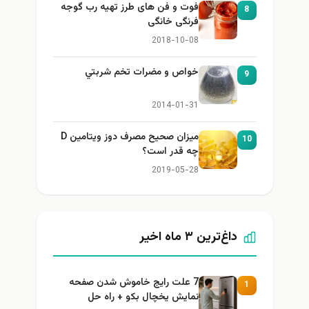
فوت و فن های طرز تهیه رب گوجه
8
فرنگی خانگی
2018-10-08
خواص و مضرات تخم شربتي
9
2014-01-31
میزان صحیح مصرف دوز ویتامین D
10
چه قدر است؟
2019-05-28
داغ‌ترین ۳ ماه اخیر
7 علت رایج خاموش شدن صفحه
1
نمایش یخچال بکو + راه حل