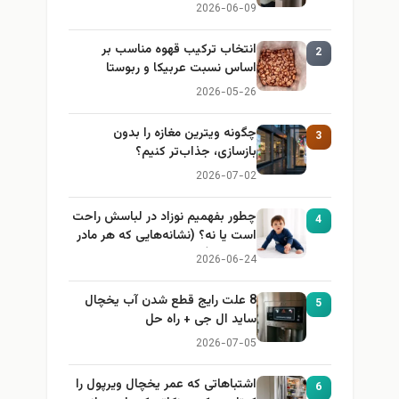
2026-06-09
انتخاب ترکیب قهوه مناسب بر
2
اساس نسبت عربیکا و ربوستا
2026-05-26
چگونه ویترین مغازه را بدون
3
بازسازی، جذاب‌تر کنیم؟
2026-07-02
چطور بفهمیم نوزاد در لباسش راحت
4
است یا نه؟ (نشانه‌هایی که هر مادر
باید بداند)
2026-06-24
8 علت رایج قطع شدن آب یخچال
5
ساید ال جی + راه حل
2026-07-05
اشتباهاتی که عمر یخچال ویرپول را
6