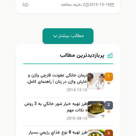
دهند...
2015-10-18
2 دقیقه مطالعه
2
مطالب بیشتر
پربازدیدترین مطالب
درمان خانگی عفونت قارچی واژن و
1
خارش واژن در زنان | راهنمای کامل،
ایمن و کاربردی
2014-12-16
طرز تهيه خیار شور خانگي به 3 روش
2
+ نكات مهم
2015-08-16
طرز تهيه 8 نوع غذاي رژيمي بسيار
3