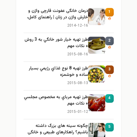
درمان خانگی عفونت قارچی واژن و
1
خارش واژن در زنان | راهنمای کامل،
ایمن و کاربردی
2014-12-16
طرز تهيه خیار شور خانگي به 3 روش
2
+ نكات مهم
2015-08-16
طرز تهيه 8 نوع غذاي رژيمي بسيار
3
ساده و خوشمزه
2015-08-13
طرز تهيه مرباي به مخصوص مجلسي
4
+ نكات مهم
2015-01-12
چگونه سینه های بزرگ داشته
5
باشیم؟ راهکارهای طبیعی و خانگی