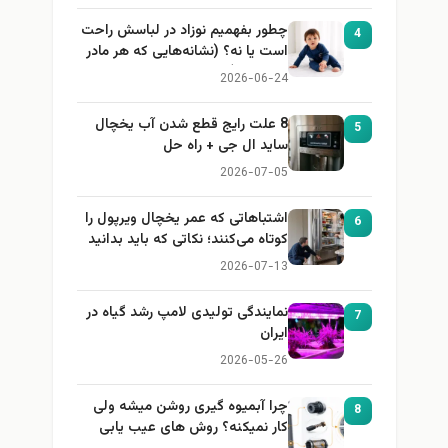
چطور بفهمیم نوزاد در لباسش راحت
4
است یا نه؟ (نشانه‌هایی که هر مادر
باید بداند)
2026-06-24
8 علت رایج قطع شدن آب یخچال
5
ساید ال جی + راه حل
2026-07-05
اشتباهاتی که عمر یخچال ویرپول را
6
کوتاه می‌کنند؛ نکاتی که باید بدانید
2026-07-13
نمایندگی تولیدی لامپ رشد گیاه در
7
ایران
2026-05-26
چرا آبمیوه گیری روشن میشه ولی
8
کار نمیکنه؟ روش های عیب یابی