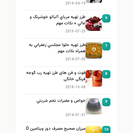
برای بزرگ کردن سینه
2019-04-19
طرز تهيه مرباي آلبالو خوشرنگ و
6
عالي + نكات مهم
2015-07-25
طرز تهيه حلوا مجلسي زعفراني به
7
همراه نكات مهم
2014-07-05
فوت و فن های طرز تهیه رب گوجه
8
فرنگی خانگی
2018-10-08
خواص و مضرات تخم شربتي
9
2014-01-31
میزان صحیح مصرف دوز ویتامین D
10