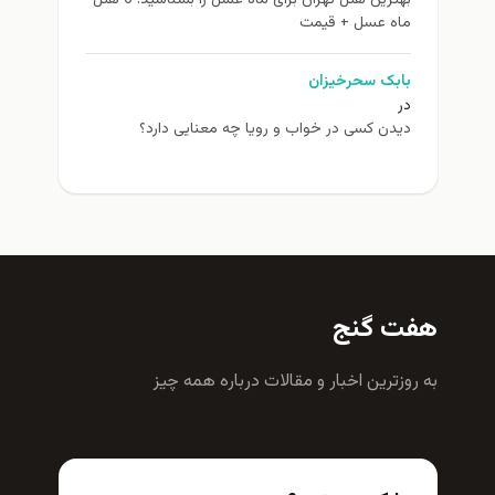
بهترین هتل تهران برای ماه عسل را بشناسید! 6 هتل
ماه عسل + قیمت
بابک سحرخیزان
در
دیدن کسی در خواب و رویا چه معنایی دارد؟
هفت گنج
به روزترين اخبار و مقالات درباره همه چيز