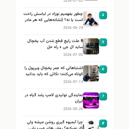
2026-07-02
چطور بفهمیم نوزاد در لباسش راحت
4
است یا نه؟ (نشانه‌هایی که هر مادر
باید بداند)
2026-06-24
8 علت رایج قطع شدن آب یخچال
5
ساید ال جی + راه حل
2026-07-05
اشتباهاتی که عمر یخچال ویرپول را
6
کوتاه می‌کنند؛ نکاتی که باید بدانید
2026-07-13
نمایندگی تولیدی لامپ رشد گیاه در
7
ایران
2026-05-26
چرا آبمیوه گیری روشن میشه ولی
8
کار نمیکنه؟ روش های عیب یابی