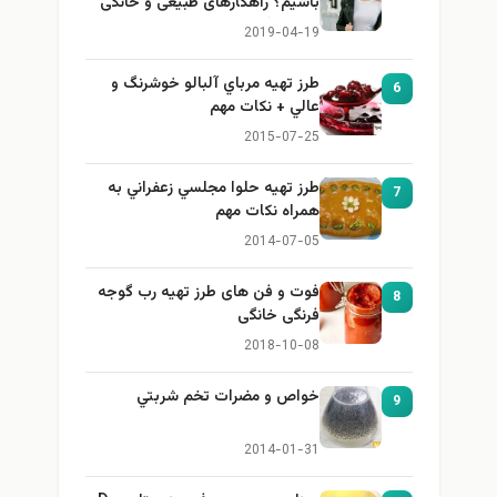
باشیم؟ راهکارهای طبیعی و خانگی
برای بزرگ کردن سینه
2019-04-19
طرز تهيه مرباي آلبالو خوشرنگ و
6
عالي + نكات مهم
2015-07-25
طرز تهيه حلوا مجلسي زعفراني به
7
همراه نكات مهم
2014-07-05
فوت و فن های طرز تهیه رب گوجه
8
فرنگی خانگی
2018-10-08
خواص و مضرات تخم شربتي
9
2014-01-31