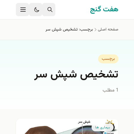
فتن به محتوای اصلی
هفت گنج
صفحه اصلی
برچسب: تشخیص شپش سر
برچسب
تشخیص شپش سر
1 مطلب
بیماری ها