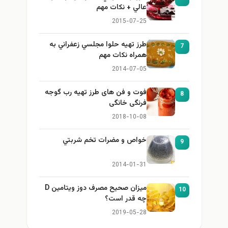
عالي + نكات مهم
2015-07-25
طرز تهيه حلوا مجلسي زعفراني به
7
همراه نكات مهم
2014-07-05
فوت و فن های طرز تهیه رب گوجه
8
فرنگی خانگی
2018-10-08
خواص و مضرات تخم شربتي
9
2014-01-31
میزان صحیح مصرف دوز ویتامین D
10
چه قدر است؟
2019-05-28