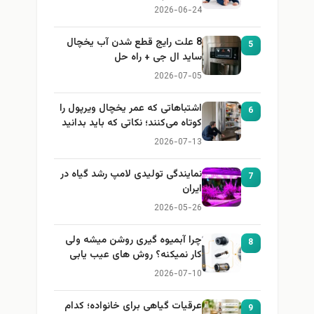
باید بداند)
2026-06-24
8 علت رایج قطع شدن آب یخچال
5
ساید ال جی + راه حل
2026-07-05
اشتباهاتی که عمر یخچال ویرپول را
6
کوتاه می‌کنند؛ نکاتی که باید بدانید
2026-07-13
نمایندگی تولیدی لامپ رشد گیاه در
7
ایران
2026-05-26
چرا آبمیوه گیری روشن میشه ولی
8
کار نمیکنه؟ روش های عیب یابی
2026-07-10
عرقیات گیاهی برای خانواده؛ کدام
9