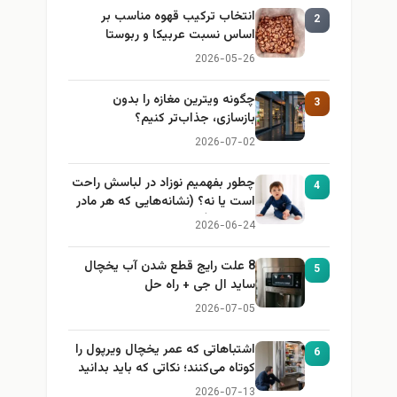
انتخاب ترکیب قهوه مناسب بر
2
اساس نسبت عربیکا و ربوستا
2026-05-26
چگونه ویترین مغازه را بدون
3
بازسازی، جذاب‌تر کنیم؟
2026-07-02
چطور بفهمیم نوزاد در لباسش راحت
4
است یا نه؟ (نشانه‌هایی که هر مادر
باید بداند)
2026-06-24
8 علت رایج قطع شدن آب یخچال
5
ساید ال جی + راه حل
2026-07-05
اشتباهاتی که عمر یخچال ویرپول را
6
کوتاه می‌کنند؛ نکاتی که باید بدانید
2026-07-13