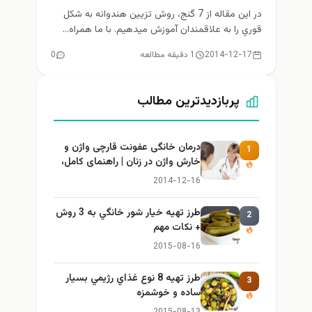
در اين مقاله از 7 گنج، روش تزيين هندوانه به شكل
قوري را به علاقمندان آموزش ميدهيم. با ما همراه...
2014-12-17
1 دقیقه مطالعه
0
پربازدیدترین مطالب
درمان خانگی عفونت قارچی واژن و
1
خارش واژن در زنان | راهنمای کامل،
ایمن و کاربردی
2014-12-16
طرز تهيه خیار شور خانگي به 3 روش
2
+ نكات مهم
2015-08-16
طرز تهيه 8 نوع غذاي رژيمي بسيار
3
ساده و خوشمزه
2015-08-13