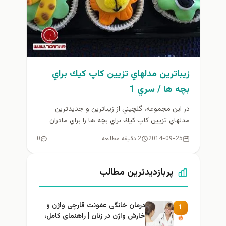
زيباترين مدلهاي تزيين كاپ كيك براي
بچه ها / سري 1
در اين مجموعه، گلچيني از زيباترين و جديدترين
مدلهاي تزيين كاپ كيك براي بچه ها را براي مادران
خوش سليقه...
2014-09-25
2 دقیقه مطالعه
0
پربازدیدترین مطالب
درمان خانگی عفونت قارچی واژن و
1
خارش واژن در زنان | راهنمای کامل،