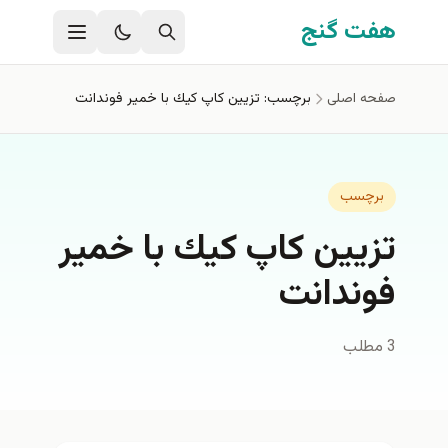
فتن به محتوای اصلی
هفت گنج
صفحه اصلی
برچسب: تزيين كاپ كيك با خمير فوندانت
برچسب
تزيين كاپ كيك با خمير
فوندانت
3 مطلب