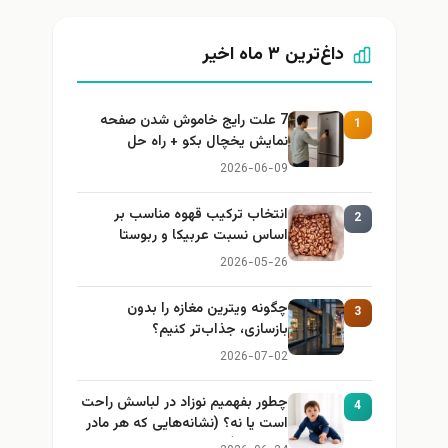
داغ‌ترین ۳ ماه اخیر
7 علت رایج خاموش شدن صفحه
1
نمایش یخچال بکو + راه حل
2026-06-09
انتخاب ترکیب قهوه مناسب بر
2
اساس نسبت عربیکا و ربوستا
2026-05-26
چگونه ویترین مغازه را بدون
3
بازسازی، جذاب‌تر کنیم؟
2026-07-02
چطور بفهمیم نوزاد در لباسش راحت
4
است یا نه؟ (نشانه‌هایی که هر مادر
باید بداند)