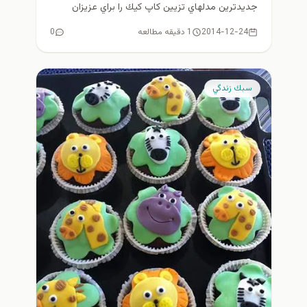
جديدترين مدلهاي تزيين كاپ كيك را براي عزيزان
علاقمند...
2014-12-24
1 دقیقه مطالعه
0
سبك زندگي