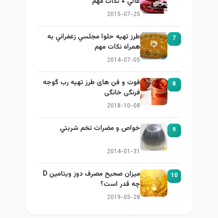
عالي + نكات مهم
2015-07-25
طرز تهيه حلوا مجلسي زعفراني به
7
همراه نكات مهم
2014-07-05
فوت و فن های طرز تهیه رب گوجه
8
فرنگی خانگی
2018-10-08
خواص و مضرات تخم شربتي
9
2014-01-31
میزان صحیح مصرف دوز ویتامین D
10
چه قدر است؟
2019-05-28