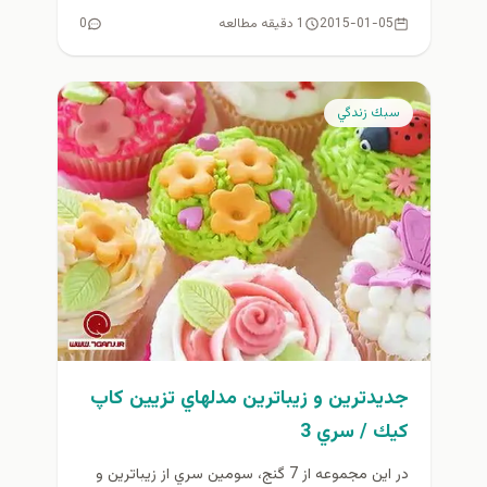
امیدوارم...
2015-01-05
1 دقیقه مطالعه
0
سبك زندگي
جديدترين و زيباترين مدلهاي تزيين كاپ
كيك / سري 3
در اين مجموعه از 7 گنج، سومين سري از زيباترين و