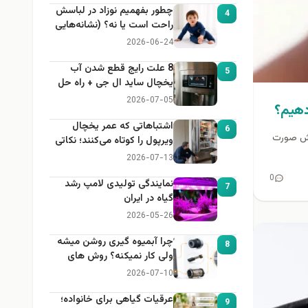
چطور بفهمیم نوزاد در لباسش
4
راحت است یا نه؟ (نشانه‌هایی
که هر مادر باید بداند)
2026-06-24
8 علت رایج قطع شدن آب
5
یخچال ساید ال جی + راه حل
2026-07-05
دهیم؟
اشتباهاتی که عمر یخچال
6
ایش صورت
ویرپول را کوتاه می‌کنند؛ نکاتی
که باید بدانید
2026-07-13
0
نمایندگی تولیدی لامپ رشد
7
گیاه در ایران
2026-05-26
چرا آبمیوه گیری روشن میشه
8
ولی کار نمیکنه؟ روش های
عیب یابی
2026-07-10
عرقیات گیاهی برای خانواده؛
9