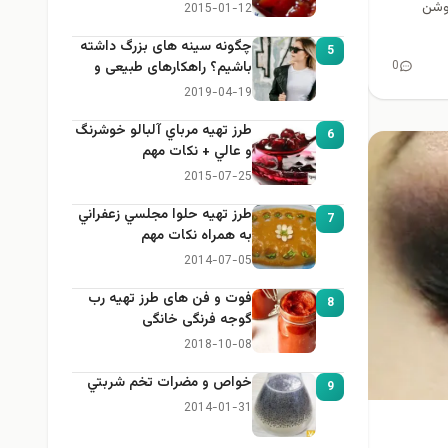
روشن
2015-01-12
چگونه سینه های بزرگ داشته
5
0
باشیم؟ راهکارهای طبیعی و
خانگی برای بزرگ کردن سینه
2019-04-19
طرز تهيه مرباي آلبالو خوشرنگ
6
و عالي + نكات مهم
2015-07-25
طرز تهيه حلوا مجلسي زعفراني
7
به همراه نكات مهم
2014-07-05
فوت و فن های طرز تهیه رب
8
گوجه فرنگی خانگی
2018-10-08
خواص و مضرات تخم شربتي
9
2014-01-31