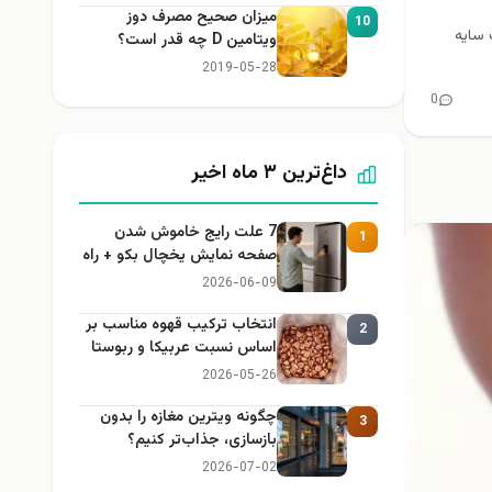
میزان صحیح مصرف دوز
10
 سایه
ویتامین D چه قدر است؟
2019-05-28
0
داغ‌ترین ۳ ماه اخیر
7 علت رایج خاموش شدن
1
صفحه نمایش یخچال بکو + راه
حل
2026-06-09
انتخاب ترکیب قهوه مناسب بر
2
اساس نسبت عربیکا و ربوستا
2026-05-26
چگونه ویترین مغازه را بدون
3
بازسازی، جذاب‌تر کنیم؟
2026-07-02