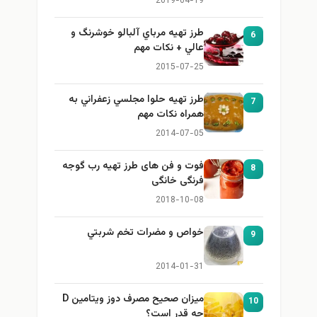
2019-04-19
طرز تهيه مرباي آلبالو خوشرنگ و
6
عالي + نكات مهم
2015-07-25
طرز تهيه حلوا مجلسي زعفراني به
7
همراه نكات مهم
2014-07-05
فوت و فن های طرز تهیه رب گوجه
8
فرنگی خانگی
2018-10-08
خواص و مضرات تخم شربتي
9
2014-01-31
میزان صحیح مصرف دوز ویتامین D
10
چه قدر است؟