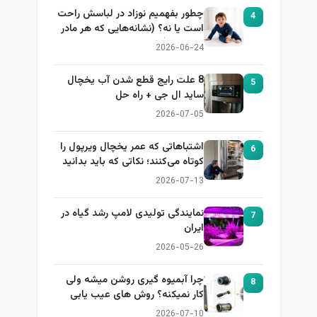
چطور بفهمیم نوزاد در لباسش راحت
4
است یا نه؟ (نشانه‌هایی که هر مادر
باید بداند)
2026-06-24
8 علت رایج قطع شدن آب یخچال
5
ساید ال جی + راه حل
2026-07-05
اشتباهاتی که عمر یخچال ویرپول را
6
کوتاه می‌کنند؛ نکاتی که باید بدانید
2026-07-13
نمایندگی تولیدی لامپ رشد گیاه در
7
ایران
2026-05-26
چرا آبمیوه گیری روشن میشه ولی
8
کار نمیکنه؟ روش های عیب یابی
2026-07-10