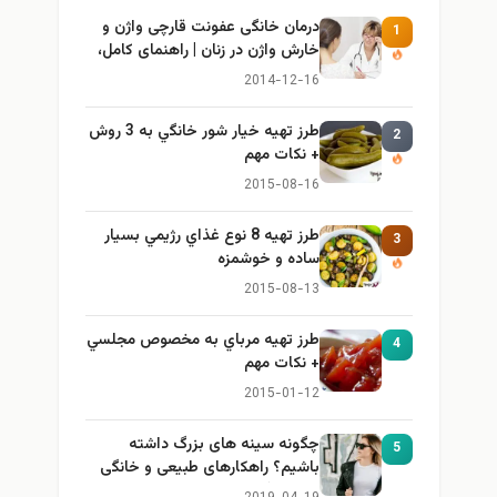
درمان خانگی عفونت قارچی واژن و
1
خارش واژن در زنان | راهنمای کامل،
ایمن و کاربردی
2014-12-16
طرز تهيه خیار شور خانگي به 3 روش
2
+ نكات مهم
2015-08-16
طرز تهيه 8 نوع غذاي رژيمي بسيار
3
ساده و خوشمزه
2015-08-13
طرز تهيه مرباي به مخصوص مجلسي
4
+ نكات مهم
2015-01-12
چگونه سینه های بزرگ داشته
5
باشیم؟ راهکارهای طبیعی و خانگی
برای بزرگ کردن سینه