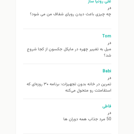
علی روئیا ساز
در
چه چیزی باعث دیدن رویای شفاف من می شود؟
Tom
در
ميل به تغيير چهره در مایکل جکسون از كجا شروع
شد؟
Babi
در
تمرین در خانه بدون تجهیزات: برنامه ۳۰ روزه‌ای که
استقامتت رو متحول می‌کنه
فاطی
در
50 مرد جذاب همه دوران ها