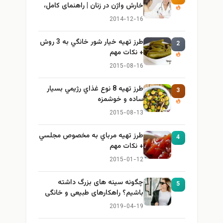
خارش واژن در زنان | راهنمای کامل،
ایمن و کاربردی
2014-12-16
طرز تهيه خیار شور خانگي به 3 روش
2
+ نكات مهم
2015-08-16
طرز تهيه 8 نوع غذاي رژيمي بسيار
3
ساده و خوشمزه
2015-08-13
طرز تهيه مرباي به مخصوص مجلسي
4
+ نكات مهم
2015-01-12
چگونه سینه های بزرگ داشته
5
باشیم؟ راهکارهای طبیعی و خانگی
برای بزرگ کردن سینه
2019-04-19