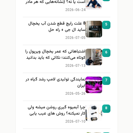
است یا نه؟ (نشانه‌هایی که هر مادر
باید بداند)
2026-06-24
8 علت رایج قطع شدن آب یخچال
5
ساید ال جی + راه حل
2026-07-05
اشتباهاتی که عمر یخچال ویرپول را
6
کوتاه می‌کنند؛ نکاتی که باید بدانید
2026-07-13
نمایندگی تولیدی لامپ رشد گیاه در
7
ایران
2026-05-26
چرا آبمیوه گیری روشن میشه ولی
8
کار نمیکنه؟ روش های عیب یابی
2026-07-10