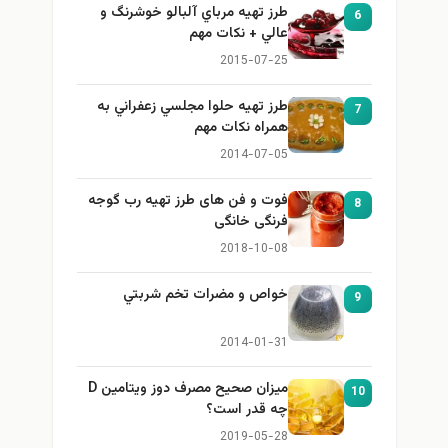
طرز تهيه مرباي آلبالو خوشرنگ و
6
عالي + نكات مهم
2015-07-25
طرز تهيه حلوا مجلسي زعفراني به
7
همراه نكات مهم
2014-07-05
فوت و فن های طرز تهیه رب گوجه
8
فرنگی خانگی
2018-10-08
خواص و مضرات تخم شربتي
9
2014-01-31
میزان صحیح مصرف دوز ویتامین D
10
چه قدر است؟
2019-05-28