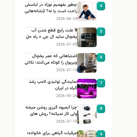
چطور بفهمیم نوزاد در لباسش
4
راحت است یا نه؟ (نشانه‌هایی
که هر مادر باید بداند)
2026-06-24
8 علت رایج قطع شدن آب
5
یخچال ساید ال جی + راه حل
2026-07-05
اشتباهاتی که عمر یخچال
6
ویرپول را کوتاه می‌کنند؛ نکاتی
که باید بدانید
2026-07-13
نمایندگی تولیدی لامپ رشد
7
گیاه در ایران
2026-05-26
چرا آبمیوه گیری روشن میشه
8
ولی کار نمیکنه؟ روش های
عیب یابی
2026-07-10
عرقیات گیاهی برای خانواده؛
9