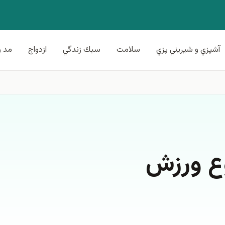
آشپزي و شيريني پزي
سلامت
سبك زندگي
ازدواج
مد و
ع ورزش