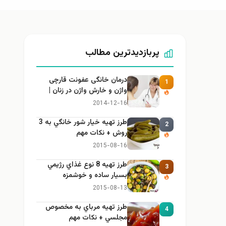
پربازدیدترین مطالب
درمان خانگی عفونت قارچی
1
واژن و خارش واژن در زنان |
راهنمای کامل، ایمن و کاربردی
2014-12-16
طرز تهيه خیار شور خانگي به 3
2
روش + نكات مهم
2015-08-16
طرز تهيه 8 نوع غذاي رژيمي
3
بسيار ساده و خوشمزه
2015-08-13
طرز تهيه مرباي به مخصوص
4
مجلسي + نكات مهم