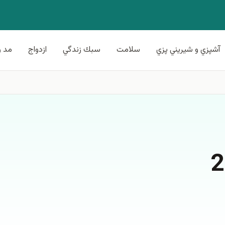
آشپزي و شيريني پزي
سلامت
سبك زندگي
ازدواج
مد و