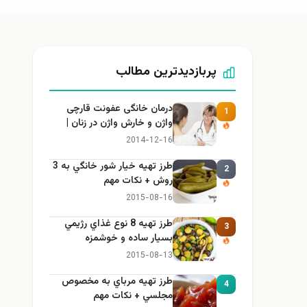
پربازدیدترین مطالب
درمان خانگی عفونت قارچی
1
واژن و خارش واژن در زنان |
راهنمای کامل، ایمن و کاربردی
2014-12-16
طرز تهيه خیار شور خانگي به 3
2
روش + نكات مهم
2015-08-16
طرز تهيه 8 نوع غذاي رژيمي
3
بسيار ساده و خوشمزه
2015-08-13
طرز تهيه مرباي به مخصوص
4
مجلسي + نكات مهم