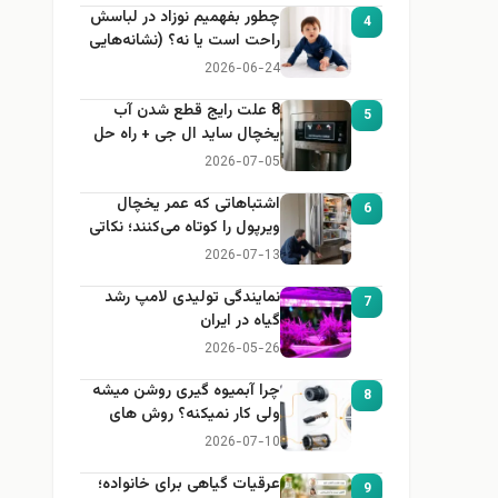
چطور بفهمیم نوزاد در لباسش
4
راحت است یا نه؟ (نشانه‌هایی
که هر مادر باید بداند)
2026-06-24
8 علت رایج قطع شدن آب
5
یخچال ساید ال جی + راه حل
2026-07-05
اشتباهاتی که عمر یخچال
6
ویرپول را کوتاه می‌کنند؛ نکاتی
که باید بدانید
2026-07-13
نمایندگی تولیدی لامپ رشد
7
گیاه در ایران
2026-05-26
چرا آبمیوه گیری روشن میشه
8
ولی کار نمیکنه؟ روش های
عیب یابی
2026-07-10
عرقیات گیاهی برای خانواده؛
9