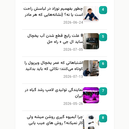
چطور بفهمیم نوزاد در لباسش راحت
4
است یا نه؟ (نشانه‌هایی که هر مادر
باید بداند)
2026-06-24
8 علت رایج قطع شدن آب یخچال
5
ساید ال جی + راه حل
2026-07-05
اشتباهاتی که عمر یخچال ویرپول را
6
کوتاه می‌کنند؛ نکاتی که باید بدانید
2026-07-13
نمایندگی تولیدی لامپ رشد گیاه در
7
ایران
2026-05-26
چرا آبمیوه گیری روشن میشه ولی
8
کار نمیکنه؟ روش های عیب یابی