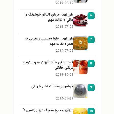
برای بزرگ کردن سینه
2019-04-19
طرز تهيه مرباي آلبالو خوشرنگ و
6
عالي + نكات مهم
2015-07-25
طرز تهيه حلوا مجلسي زعفراني به
7
همراه نكات مهم
2014-07-05
فوت و فن های طرز تهیه رب گوجه
8
فرنگی خانگی
2018-10-08
خواص و مضرات تخم شربتي
9
2014-01-31
میزان صحیح مصرف دوز ویتامین D
10