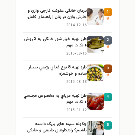
درمان خانگی عفونت قارچی واژن و
1
خارش واژن در زنان | راهنمای کامل،
ایمن و کاربردی
2014-12-16
طرز تهيه خیار شور خانگي به 3 روش
2
+ نكات مهم
2015-08-16
طرز تهيه 8 نوع غذاي رژيمي بسيار
3
ساده و خوشمزه
2015-08-13
طرز تهيه مرباي به مخصوص مجلسي
4
+ نكات مهم
2015-01-12
چگونه سینه های بزرگ داشته
5
باشیم؟ راهکارهای طبیعی و خانگی