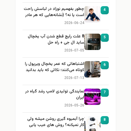
چطور بفهمیم نوزاد در لباسش راحت
4
است یا نه؟ (نشانه‌هایی که هر مادر
باید بداند)
2026-06-24
8 علت رایج قطع شدن آب یخچال
5
ساید ال جی + راه حل
2026-07-05
اشتباهاتی که عمر یخچال ویرپول را
6
کوتاه می‌کنند؛ نکاتی که باید بدانید
2026-07-13
نمایندگی تولیدی لامپ رشد گیاه در
7
ایران
2026-05-26
چرا آبمیوه گیری روشن میشه ولی
8
کار نمیکنه؟ روش های عیب یابی