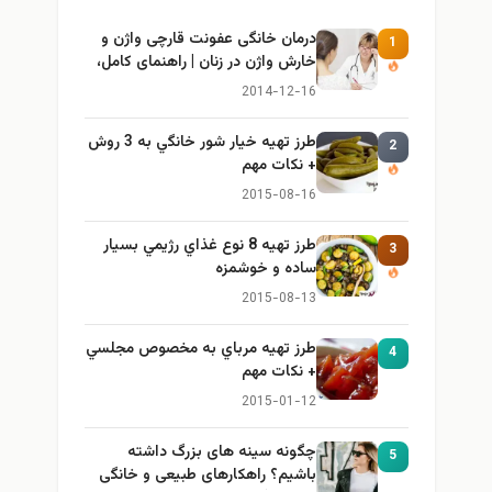
درمان خانگی عفونت قارچی واژن و
1
خارش واژن در زنان | راهنمای کامل،
ایمن و کاربردی
2014-12-16
طرز تهيه خیار شور خانگي به 3 روش
2
+ نكات مهم
2015-08-16
طرز تهيه 8 نوع غذاي رژيمي بسيار
3
ساده و خوشمزه
2015-08-13
طرز تهيه مرباي به مخصوص مجلسي
4
+ نكات مهم
2015-01-12
چگونه سینه های بزرگ داشته
5
باشیم؟ راهکارهای طبیعی و خانگی