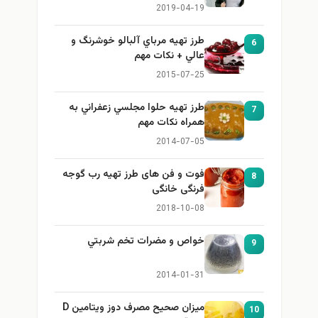
برای بزرگ کردن سینه
2019-04-19
طرز تهيه مرباي آلبالو خوشرنگ و
6
عالي + نكات مهم
2015-07-25
طرز تهيه حلوا مجلسي زعفراني به
7
همراه نكات مهم
2014-07-05
فوت و فن های طرز تهیه رب گوجه
8
فرنگی خانگی
2018-10-08
خواص و مضرات تخم شربتي
9
2014-01-31
میزان صحیح مصرف دوز ویتامین D
10