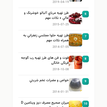
برای بزرگ کردن سینه
2019-04-19
طرز تهيه مرباي آلبالو خوشرنگ و
6
عالي + نكات مهم
2015-07-25
طرز تهيه حلوا مجلسي زعفراني به
7
همراه نكات مهم
2014-07-05
فوت و فن های طرز تهیه رب گوجه
8
فرنگی خانگی
2018-10-08
خواص و مضرات تخم شربتي
9
2014-01-31
میزان صحیح مصرف دوز ویتامین D
10