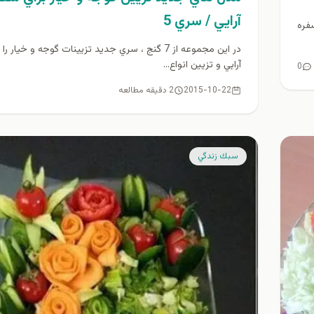
آرايي / سري 5
 سفره
در اين مجموعه از 7 گنج ، سري جديد تزيينات گوجه و خيار 
آرايي و تزيين انواع...
0
2015-10-22
2 دقیقه مطالعه
سبك زندگي