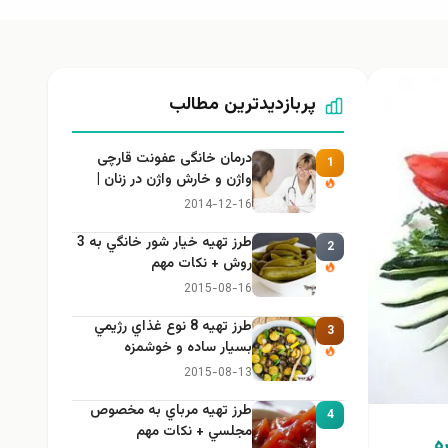
پربازدیدترین مطالب
درمان خانگی عفونت قارچی
1
واژن و خارش واژن در زنان |
راهنمای کامل، ایمن و کاربردی
2014-12-16
طرز تهيه خیار شور خانگي به 3
2
روش + نكات مهم
2015-08-16
طرز تهيه 8 نوع غذاي رژيمي
3
بسيار ساده و خوشمزه
2015-08-13
طرز تهيه مرباي به مخصوص
4
مجلسي + نكات مهم
ه