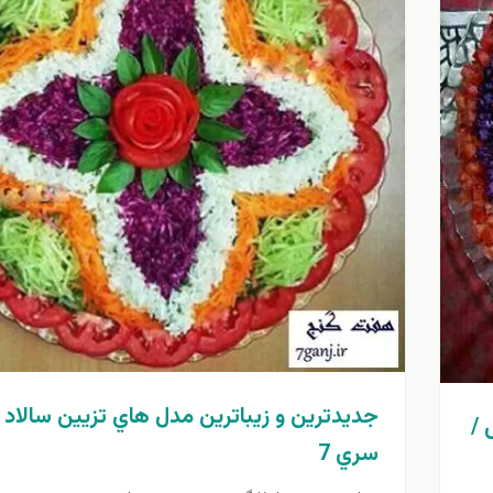
جديدترين و زيباترين مدل هاي تزيين سالاد
 /
سري 7