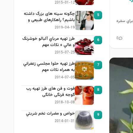
2015-01-12
چگونه سینه های بزرگ داشته
5
باشیم؟ راهکارهای طبیعی و
را براي سفره
خانگی برای بزرگ کردن سینه
2019-04-19
0
طرز تهيه مرباي آلبالو خوشرنگ
6
و عالي + نكات مهم
2015-07-25
طرز تهيه حلوا مجلسي زعفراني
7
به همراه نكات مهم
2014-07-05
فوت و فن های طرز تهیه رب
8
گوجه فرنگی خانگی
2018-10-08
خواص و مضرات تخم شربتي
9
2014-01-31