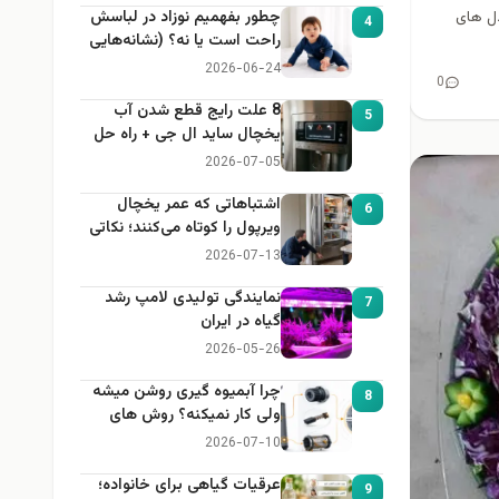
چطور بفهمیم نوزاد در لباسش
 مدل های
4
راحت است یا نه؟ (نشانه‌هایی
که هر مادر باید بداند)
2026-06-24
0
8 علت رایج قطع شدن آب
5
یخچال ساید ال جی + راه حل
2026-07-05
اشتباهاتی که عمر یخچال
6
ویرپول را کوتاه می‌کنند؛ نکاتی
که باید بدانید
2026-07-13
نمایندگی تولیدی لامپ رشد
7
گیاه در ایران
2026-05-26
چرا آبمیوه گیری روشن میشه
8
ولی کار نمیکنه؟ روش های
عیب یابی
2026-07-10
عرقیات گیاهی برای خانواده؛
9