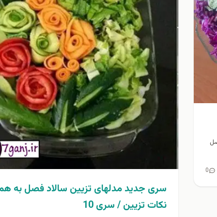
فصل
0
سری جدید مدلهای تزیین سالاد فصل به همر
نكات تزيين / سری 10