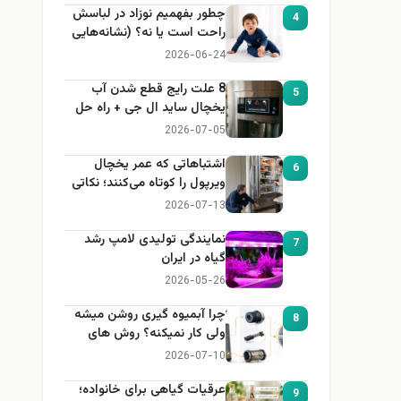
چطور بفهمیم نوزاد در لباسش
4
راحت است یا نه؟ (نشانه‌هایی
که هر مادر باید بداند)
2026-06-24
8 علت رایج قطع شدن آب
5
یخچال ساید ال جی + راه حل
2026-07-05
اشتباهاتی که عمر یخچال
6
ویرپول را کوتاه می‌کنند؛ نکاتی
که باید بدانید
2026-07-13
نمایندگی تولیدی لامپ رشد
7
گیاه در ایران
2026-05-26
چرا آبمیوه گیری روشن میشه
8
ولی کار نمیکنه؟ روش های
عیب یابی
2026-07-10
عرقیات گیاهی برای خانواده؛
9