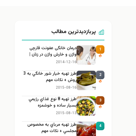
پربازدیدترین مطالب
درمان خانگی عفونت قارچی
1
واژن و خارش واژن در زنان |
راهنمای کامل، ایمن و کاربردی
2014-12-16
طرز تهيه خیار شور خانگي به 3
2
روش + نكات مهم
2015-08-16
طرز تهيه 8 نوع غذاي رژيمي
3
بسيار ساده و خوشمزه
2015-08-13
طرز تهيه مرباي به مخصوص
4
مجلسي + نكات مهم