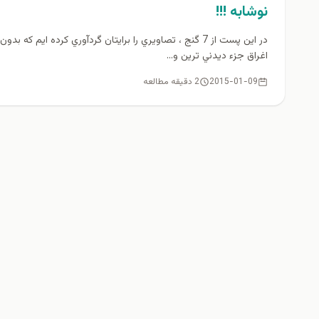
نوشابه !!!
در اين پست از 7 گنج ، تصاويري را برايتان گردآوري كرده ايم كه بدون
اغراق جزء ديدني ترين و...
2015-01-09
2 دقیقه مطالعه