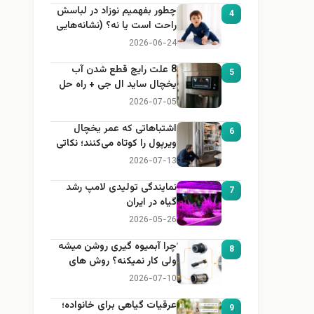
چطور بفهمیم نوزاد در لباسش
4
راحت است یا نه؟ (نشانه‌هایی
که هر مادر باید بداند)
2026-06-24
8 علت رایج قطع شدن آب
5
یخچال ساید ال جی + راه حل
2026-07-05
اشتباهاتی که عمر یخچال
6
ویرپول را کوتاه می‌کنند؛ نکاتی
که باید بدانید
2026-07-13
نمایندگی تولیدی لامپ رشد
7
گیاه در ایران
2026-05-26
چرا آبمیوه گیری روشن میشه
8
ولی کار نمیکنه؟ روش های
عیب یابی
2026-07-10
عرقیات گیاهی برای خانواده؛
9