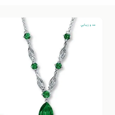
مد و زيبايي