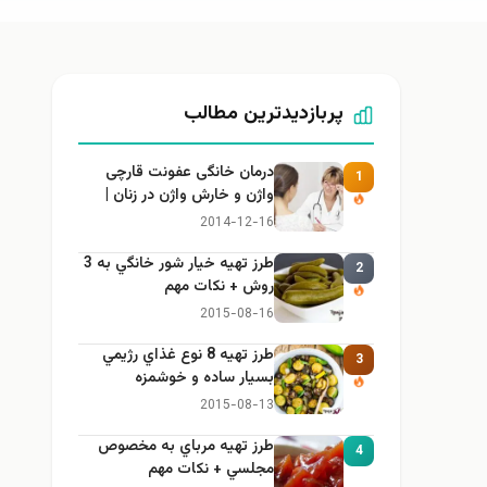
پربازدیدترین مطالب
درمان خانگی عفونت قارچی
1
واژن و خارش واژن در زنان |
راهنمای کامل، ایمن و کاربردی
2014-12-16
طرز تهيه خیار شور خانگي به 3
2
روش + نكات مهم
2015-08-16
طرز تهيه 8 نوع غذاي رژيمي
3
بسيار ساده و خوشمزه
2015-08-13
طرز تهيه مرباي به مخصوص
4
مجلسي + نكات مهم