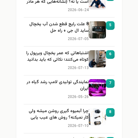
است یا نه؟ (نشانه‌هایی که هر مادر
باید بداند)
2026-06-24
8 علت رایج قطع شدن آب یخچال
5
ساید ال جی + راه حل
2026-07-05
اشتباهاتی که عمر یخچال ویرپول را
6
کوتاه می‌کنند؛ نکاتی که باید بدانید
2026-07-13
نمایندگی تولیدی لامپ رشد گیاه در
7
ایران
2026-05-26
چرا آبمیوه گیری روشن میشه ولی
8
کار نمیکنه؟ روش های عیب یابی
2026-07-10