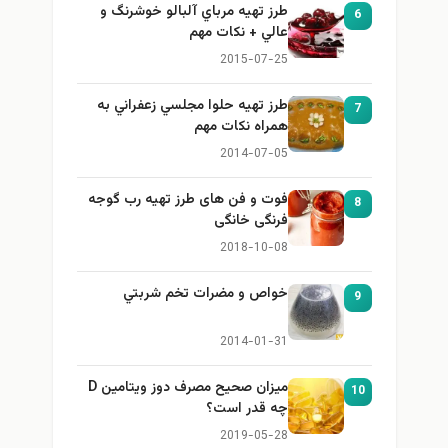
طرز تهيه مرباي آلبالو خوشرنگ و
6
عالي + نكات مهم
2015-07-25
طرز تهيه حلوا مجلسي زعفراني به
7
همراه نكات مهم
2014-07-05
فوت و فن های طرز تهیه رب گوجه
8
فرنگی خانگی
2018-10-08
خواص و مضرات تخم شربتي
9
2014-01-31
میزان صحیح مصرف دوز ویتامین D
10
چه قدر است؟
2019-05-28