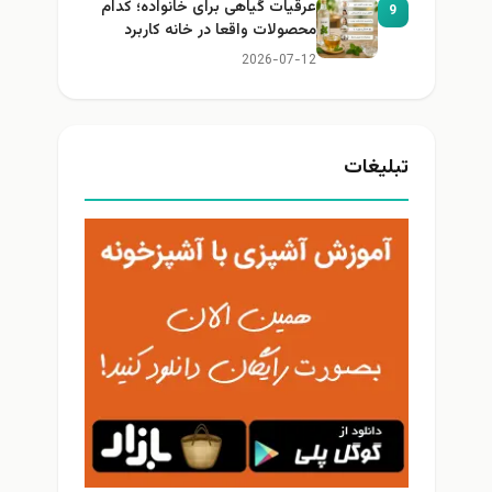
عرقیات گیاهی برای خانواده؛ کدام
9
محصولات واقعا در خانه کاربرد
دارند؟
2026-07-12
تبلیغات