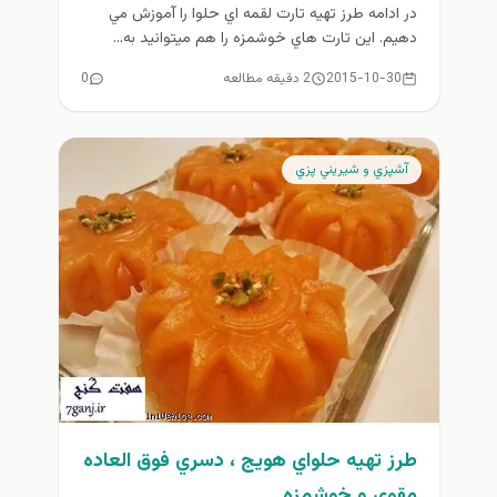
در ادامه طرز تهيه تارت لقمه اي حلوا را آموزش مي
دهيم. اين تارت هاي خوشمزه را هم ميتوانيد به...
2015-10-30
2 دقیقه مطالعه
0
آشپزي و شيريني پزي
طرز تهيه حلواي هويج ، دسري فوق العاده
مقوي و خوشمزه