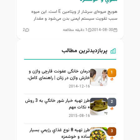
هویج میوه‌ای سرشار از ویتامین E است. این میوه
سبب تقویت سیستم ایمنی بدن می‌شود و مقدار
کلسترول خون را...
2014-08-30
1 دقیقه مطالعه
2
پربازدیدترین مطالب
درمان خانگی عفونت قارچی واژن و
1
خارش واژن در زنان | راهنمای کامل،
ایمن و کاربردی
2014-12-16
طرز تهيه خیار شور خانگي به 3 روش
2
+ نكات مهم
2015-08-16
طرز تهيه 8 نوع غذاي رژيمي بسيار
3
ساده و خوشمزه