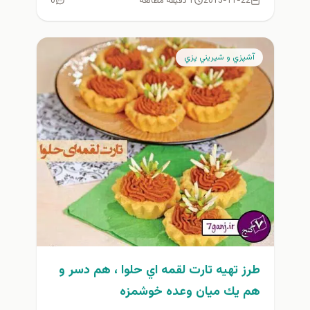
2015-11-22
1 دقیقه مطالعه
0
آشپزي و شيريني پزي
طرز تهيه تارت لقمه اي حلوا ، هم دسر و
هم يك ميان وعده خوشمزه