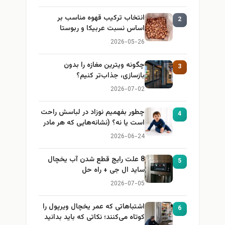
انتخاب ترکیب قهوه مناسب بر
2
اساس نسبت عربیکا و ربوستا
2026-05-26
چگونه ویترین مغازه را بدون
3
بازسازی، جذاب‌تر کنیم؟
2026-07-02
چطور بفهمیم نوزاد در لباسش راحت
4
است یا نه؟ (نشانه‌هایی که هر مادر
باید بداند)
2026-06-24
8 علت رایج قطع شدن آب یخچال
5
ساید ال جی + راه حل
2026-07-05
اشتباهاتی که عمر یخچال ویرپول را
6
کوتاه می‌کنند؛ نکاتی که باید بدانید