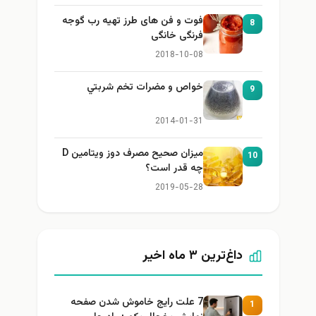
فوت و فن های طرز تهیه رب گوجه
8
فرنگی خانگی
2018-10-08
خواص و مضرات تخم شربتي
9
2014-01-31
میزان صحیح مصرف دوز ویتامین D
10
چه قدر است؟
2019-05-28
داغ‌ترین ۳ ماه اخیر
7 علت رایج خاموش شدن صفحه
1