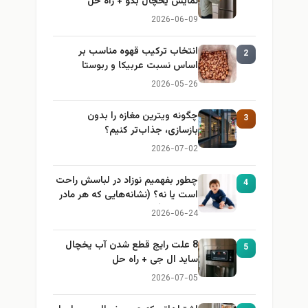
نمایش یخچال بکو + راه حل
2026-06-09
انتخاب ترکیب قهوه مناسب بر
2
اساس نسبت عربیکا و ربوستا
2026-05-26
چگونه ویترین مغازه را بدون
3
بازسازی، جذاب‌تر کنیم؟
2026-07-02
چطور بفهمیم نوزاد در لباسش راحت
4
است یا نه؟ (نشانه‌هایی که هر مادر
باید بداند)
2026-06-24
8 علت رایج قطع شدن آب یخچال
5
ساید ال جی + راه حل
2026-07-05