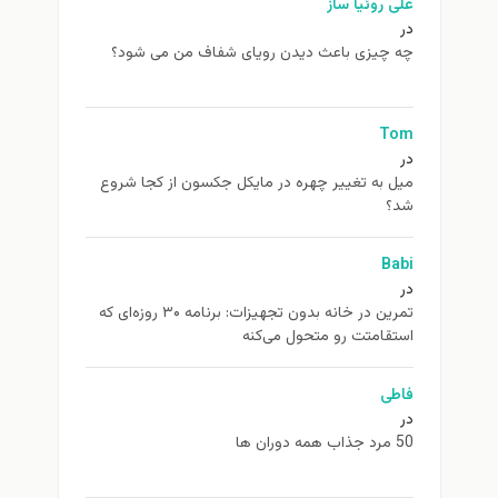
علی روئیا ساز
در
چه چیزی باعث دیدن رویای شفاف من می شود؟
Tom
در
ميل به تغيير چهره در مایکل جکسون از كجا شروع
شد؟
Babi
در
تمرین در خانه بدون تجهیزات: برنامه ۳۰ روزه‌ای که
استقامتت رو متحول می‌کنه
فاطی
در
50 مرد جذاب همه دوران ها