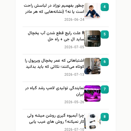
چطور بفهمیم نوزاد در لباسش راحت
4
است یا نه؟ (نشانه‌هایی که هر مادر
باید بداند)
2026-06-24
8 علت رایج قطع شدن آب یخچال
5
ساید ال جی + راه حل
2026-07-05
اشتباهاتی که عمر یخچال ویرپول را
6
کوتاه می‌کنند؛ نکاتی که باید بدانید
2026-07-13
نمایندگی تولیدی لامپ رشد گیاه در
7
ایران
2026-05-26
چرا آبمیوه گیری روشن میشه ولی
8
کار نمیکنه؟ روش های عیب یابی
2026-07-10