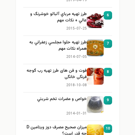
2019-04-19
طرز تهيه مرباي آلبالو خوشرنگ و
6
عالي + نكات مهم
2015-07-25
طرز تهيه حلوا مجلسي زعفراني به
7
همراه نكات مهم
2014-07-05
فوت و فن های طرز تهیه رب گوجه
8
فرنگی خانگی
2018-10-08
خواص و مضرات تخم شربتي
9
2014-01-31
میزان صحیح مصرف دوز ویتامین D
10
چه قدر است؟