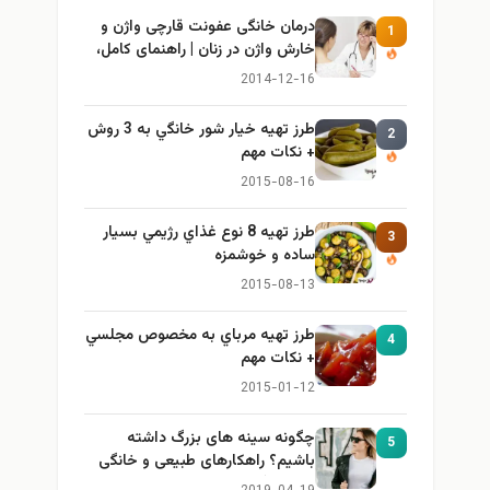
درمان خانگی عفونت قارچی واژن و
1
خارش واژن در زنان | راهنمای کامل،
ایمن و کاربردی
2014-12-16
طرز تهيه خیار شور خانگي به 3 روش
2
+ نكات مهم
2015-08-16
طرز تهيه 8 نوع غذاي رژيمي بسيار
3
ساده و خوشمزه
2015-08-13
طرز تهيه مرباي به مخصوص مجلسي
4
+ نكات مهم
2015-01-12
چگونه سینه های بزرگ داشته
5
باشیم؟ راهکارهای طبیعی و خانگی
برای بزرگ کردن سینه