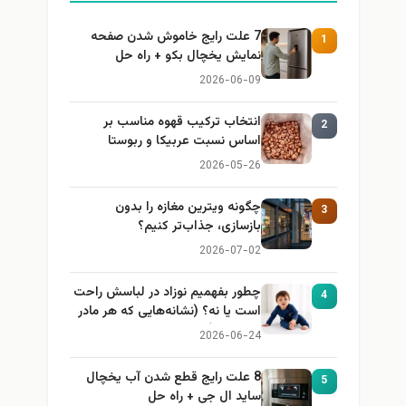
7 علت رایج خاموش شدن صفحه
1
نمایش یخچال بکو + راه حل
2026-06-09
انتخاب ترکیب قهوه مناسب بر
2
اساس نسبت عربیکا و ربوستا
2026-05-26
چگونه ویترین مغازه را بدون
3
بازسازی، جذاب‌تر کنیم؟
2026-07-02
چطور بفهمیم نوزاد در لباسش راحت
4
است یا نه؟ (نشانه‌هایی که هر مادر
باید بداند)
2026-06-24
8 علت رایج قطع شدن آب یخچال
5
ساید ال جی + راه حل