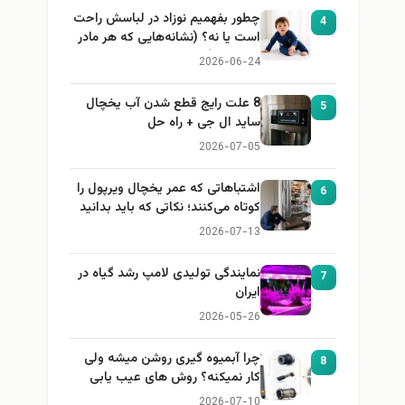
چطور بفهمیم نوزاد در لباسش راحت
4
است یا نه؟ (نشانه‌هایی که هر مادر
باید بداند)
2026-06-24
8 علت رایج قطع شدن آب یخچال
5
ساید ال جی + راه حل
2026-07-05
اشتباهاتی که عمر یخچال ویرپول را
6
کوتاه می‌کنند؛ نکاتی که باید بدانید
2026-07-13
نمایندگی تولیدی لامپ رشد گیاه در
7
ایران
2026-05-26
چرا آبمیوه گیری روشن میشه ولی
8
کار نمیکنه؟ روش های عیب یابی
2026-07-10