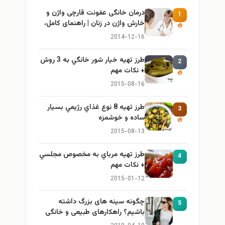
درمان خانگی عفونت قارچی واژن و
1
خارش واژن در زنان | راهنمای کامل،
ایمن و کاربردی
2014-12-16
طرز تهيه خیار شور خانگي به 3 روش
2
+ نكات مهم
2015-08-16
طرز تهيه 8 نوع غذاي رژيمي بسيار
3
ساده و خوشمزه
2015-08-13
طرز تهيه مرباي به مخصوص مجلسي
4
+ نكات مهم
2015-01-12
چگونه سینه های بزرگ داشته
5
باشیم؟ راهکارهای طبیعی و خانگی
برای بزرگ کردن سینه