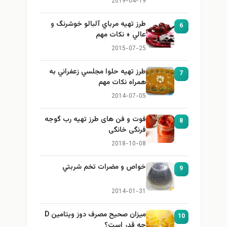
2019-04-19
طرز تهيه مرباي آلبالو خوشرنگ و
6
عالي + نكات مهم
2015-07-25
طرز تهيه حلوا مجلسي زعفراني به
7
همراه نكات مهم
2014-07-05
فوت و فن های طرز تهیه رب گوجه
8
فرنگی خانگی
2018-10-08
خواص و مضرات تخم شربتي
9
2014-01-31
میزان صحیح مصرف دوز ویتامین D
10
چه قدر است؟