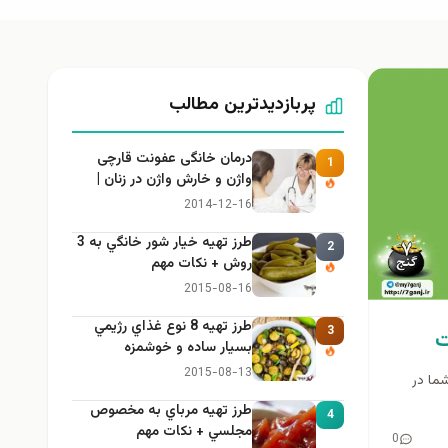
پربازدیدترین مطالب
درمان خانگی عفونت قارچی
1
واژن و خارش واژن در زنان |
راهنمای کامل، ایمن و کاربردی
2014-12-16
طرز تهيه خیار شور خانگي به 3
2
روش + نكات مهم
2015-08-16
طرز تهيه 8 نوع غذاي رژيمي
3
ت
بسيار ساده و خوشمزه
2015-08-13
شما در
طرز تهيه مرباي به مخصوص
4
مجلسي + نكات مهم
0