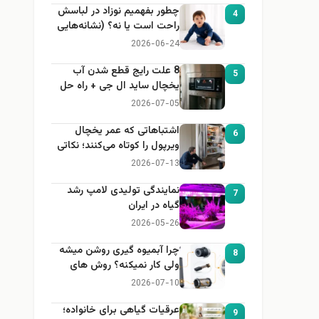
چطور بفهمیم نوزاد در لباسش
4
راحت است یا نه؟ (نشانه‌هایی
که هر مادر باید بداند)
2026-06-24
8 علت رایج قطع شدن آب
5
یخچال ساید ال جی + راه حل
2026-07-05
اشتباهاتی که عمر یخچال
6
ویرپول را کوتاه می‌کنند؛ نکاتی
که باید بدانید
2026-07-13
نمایندگی تولیدی لامپ رشد
7
گیاه در ایران
2026-05-26
چرا آبمیوه گیری روشن میشه
8
ولی کار نمیکنه؟ روش های
عیب یابی
2026-07-10
عرقیات گیاهی برای خانواده؛
9