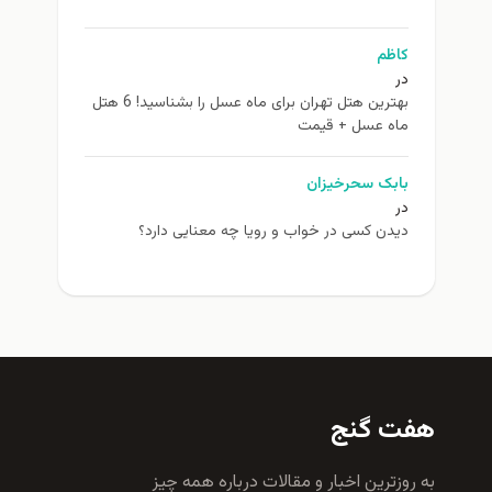
کاظم
در
بهترین هتل تهران برای ماه عسل را بشناسید! 6 هتل
ماه عسل + قیمت
بابک سحرخیزان
در
دیدن کسی در خواب و رویا چه معنایی دارد؟
هفت گنج
به روزترين اخبار و مقالات درباره همه چيز