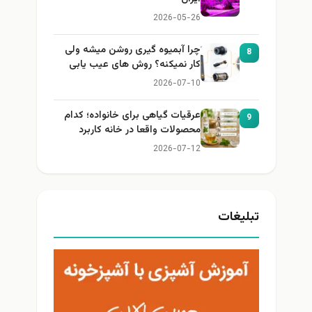
2026-05-26
چرا آبمیوه گیری روشن میشه ولی
8
کار نمیکنه؟ روش های عیب یابی
2026-07-10
عرقیات گیاهی برای خانواده؛ کدام
9
محصولات واقعا در خانه کاربرد
دارند؟
2026-07-12
تبلیغات