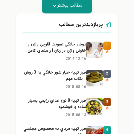
مطالب بیشتر
پربازدیدترین مطالب
درمان خانگی عفونت قارچی واژن و
1
خارش واژن در زنان | راهنمای کامل،
ایمن و کاربردی
2014-12-16
طرز تهيه خیار شور خانگي به 3 روش
2
+ نكات مهم
2015-08-16
طرز تهيه 8 نوع غذاي رژيمي بسيار
3
ساده و خوشمزه
2015-08-13
طرز تهيه مرباي به مخصوص مجلسي
4