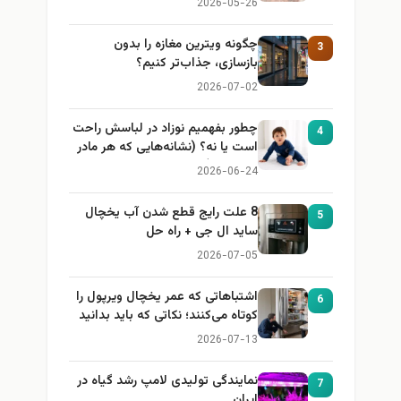
2026-05-26
چگونه ویترین مغازه را بدون
3
بازسازی، جذاب‌تر کنیم؟
2026-07-02
چطور بفهمیم نوزاد در لباسش راحت
4
است یا نه؟ (نشانه‌هایی که هر مادر
باید بداند)
2026-06-24
8 علت رایج قطع شدن آب یخچال
5
ساید ال جی + راه حل
2026-07-05
اشتباهاتی که عمر یخچال ویرپول را
6
کوتاه می‌کنند؛ نکاتی که باید بدانید
2026-07-13
نمایندگی تولیدی لامپ رشد گیاه در
7
ایران