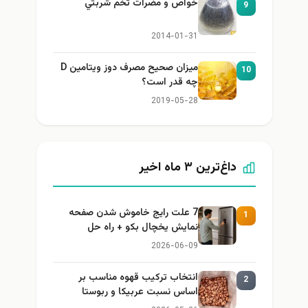
خواص و مضرات تخم شربتي
9
2014-01-31
میزان صحیح مصرف دوز ویتامین D
10
چه قدر است؟
2019-05-28
داغ‌ترین ۳ ماه اخیر
7 علت رایج خاموش شدن صفحه
1
نمایش یخچال بکو + راه حل
2026-06-09
انتخاب ترکیب قهوه مناسب بر
2
اساس نسبت عربیکا و ربوستا