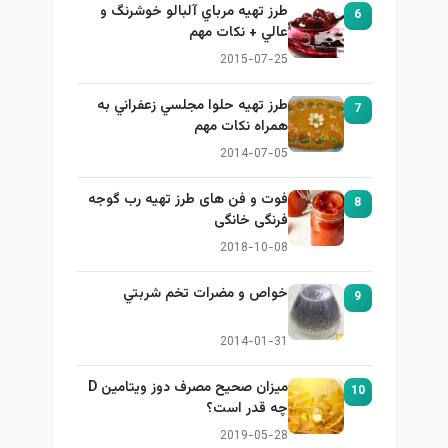
طرز تهيه مرباي آلبالو خوشرنگ و
6
عالي + نكات مهم
2015-07-25
طرز تهيه حلوا مجلسي زعفراني به
7
همراه نكات مهم
2014-07-05
فوت و فن های طرز تهیه رب گوجه
8
فرنگی خانگی
2018-10-08
خواص و مضرات تخم شربتي
9
2014-01-31
میزان صحیح مصرف دوز ویتامین D
10
چه قدر است؟
2019-05-28