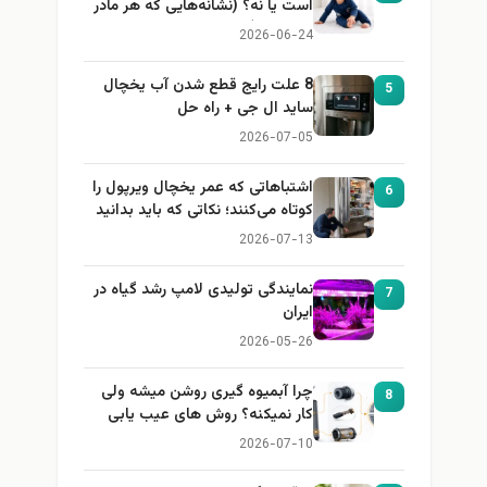
است یا نه؟ (نشانه‌هایی که هر مادر
باید بداند)
2026-06-24
8 علت رایج قطع شدن آب یخچال
5
ساید ال جی + راه حل
2026-07-05
اشتباهاتی که عمر یخچال ویرپول را
6
کوتاه می‌کنند؛ نکاتی که باید بدانید
2026-07-13
نمایندگی تولیدی لامپ رشد گیاه در
7
ایران
2026-05-26
چرا آبمیوه گیری روشن میشه ولی
8
کار نمیکنه؟ روش های عیب یابی
2026-07-10