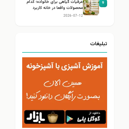
عرقیات گیاهی برای خانواده؛ کدام
9
محصولات واقعا در خانه کاربرد
دارند؟
2026-07-12
تبلیغات