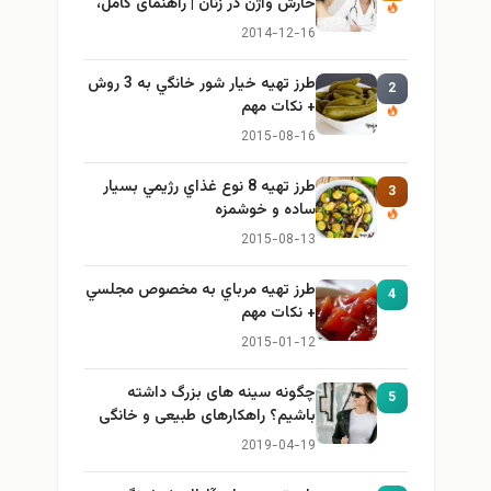
خارش واژن در زنان | راهنمای کامل،
ایمن و کاربردی
2014-12-16
طرز تهيه خیار شور خانگي به 3 روش
2
+ نكات مهم
2015-08-16
طرز تهيه 8 نوع غذاي رژيمي بسيار
3
ساده و خوشمزه
2015-08-13
طرز تهيه مرباي به مخصوص مجلسي
4
+ نكات مهم
2015-01-12
چگونه سینه های بزرگ داشته
5
باشیم؟ راهکارهای طبیعی و خانگی
برای بزرگ کردن سینه
2019-04-19