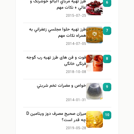
طرز تهيه مرباي آلبالو خوشرنگ و
6
عالي + نكات مهم
2015-07-25
طرز تهيه حلوا مجلسي زعفراني به
7
همراه نكات مهم
2014-07-05
فوت و فن های طرز تهیه رب گوجه
8
فرنگی خانگی
2018-10-08
خواص و مضرات تخم شربتي
9
2014-01-31
میزان صحیح مصرف دوز ویتامین D
10
چه قدر است؟
2019-05-28