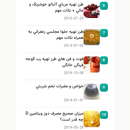
طرز تهيه مرباي آلبالو خوشرنگ و
6
عالي + نكات مهم
2015-07-25
طرز تهيه حلوا مجلسي زعفراني به
7
همراه نكات مهم
2014-07-05
فوت و فن های طرز تهیه رب گوجه
8
فرنگی خانگی
2018-10-08
خواص و مضرات تخم شربتي
9
2014-01-31
میزان صحیح مصرف دوز ویتامین D
10
چه قدر است؟
2019-05-28