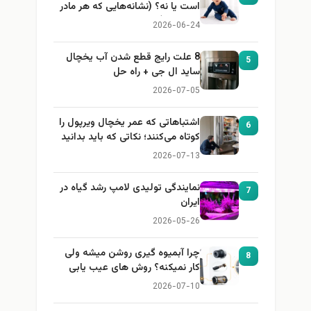
است یا نه؟ (نشانه‌هایی که هر مادر
باید بداند)
2026-06-24
8 علت رایج قطع شدن آب یخچال
5
ساید ال جی + راه حل
2026-07-05
اشتباهاتی که عمر یخچال ویرپول را
6
کوتاه می‌کنند؛ نکاتی که باید بدانید
2026-07-13
نمایندگی تولیدی لامپ رشد گیاه در
7
ایران
2026-05-26
چرا آبمیوه گیری روشن میشه ولی
8
کار نمیکنه؟ روش های عیب یابی
2026-07-10