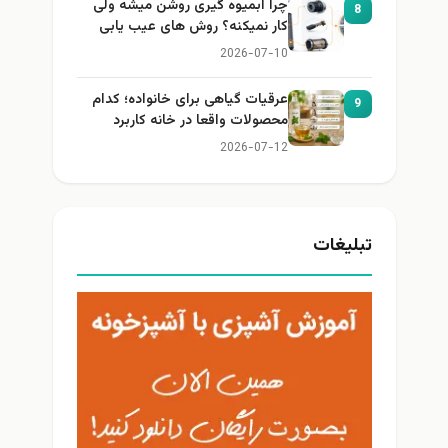
چرا آبمیوه گیری روشن میشه ولی
8
کار نمیکنه؟ روش های عیب یابی
2026-07-10
عرقیات گیاهی برای خانواده؛ کدام
9
محصولات واقعا در خانه کاربرد
دارند؟
2026-07-12
تبلیغات