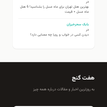
در
بهترین هتل تهران برای ماه عسل را بشناسید! 6 هتل
ماه عسل + قیمت
بابک سحرخیزان
در
دیدن کسی در خواب و رویا چه معنایی دارد؟
هفت گنج
به روزترين اخبار و مقالات درباره همه چيز