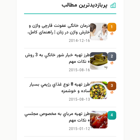
پربازدیدترین مطالب
درمان خانگی عفونت قارچی واژن و
1
خارش واژن در زنان | راهنمای کامل،
ایمن و کاربردی
2014-12-16
طرز تهيه خیار شور خانگي به 3 روش
2
+ نكات مهم
2015-08-16
طرز تهيه 8 نوع غذاي رژيمي بسيار
3
ساده و خوشمزه
2015-08-13
طرز تهيه مرباي به مخصوص مجلسي
4
+ نكات مهم
2015-01-12