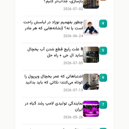
بازسازی، جذاب‌تر کنیم؟
2026-07-02
چطور بفهمیم نوزاد در لباسش راحت
4
است یا نه؟ (نشانه‌هایی که هر مادر
باید بداند)
2026-06-24
8 علت رایج قطع شدن آب یخچال
5
ساید ال جی + راه حل
2026-07-05
اشتباهاتی که عمر یخچال ویرپول را
6
کوتاه می‌کنند؛ نکاتی که باید بدانید
2026-07-13
نمایندگی تولیدی لامپ رشد گیاه در
7
ایران
2026-05-26