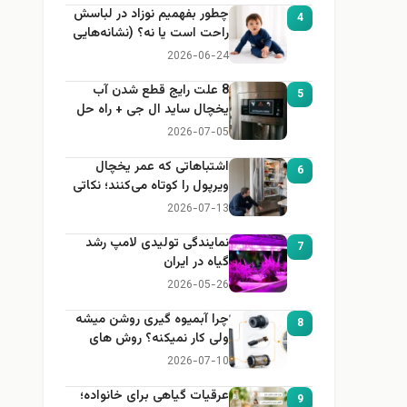
چطور بفهمیم نوزاد در لباسش
4
راحت است یا نه؟ (نشانه‌هایی
که هر مادر باید بداند)
2026-06-24
8 علت رایج قطع شدن آب
5
یخچال ساید ال جی + راه حل
2026-07-05
اشتباهاتی که عمر یخچال
6
ویرپول را کوتاه می‌کنند؛ نکاتی
که باید بدانید
2026-07-13
نمایندگی تولیدی لامپ رشد
7
گیاه در ایران
2026-05-26
چرا آبمیوه گیری روشن میشه
8
ولی کار نمیکنه؟ روش های
عیب یابی
2026-07-10
عرقیات گیاهی برای خانواده؛
9