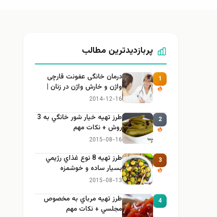
پربازدیدترین مطالب
درمان خانگی عفونت قارچی
1
واژن و خارش واژن در زنان |
راهنمای کامل، ایمن و کاربردی
2014-12-16
طرز تهيه خیار شور خانگي به 3
2
روش + نكات مهم
2015-08-16
طرز تهيه 8 نوع غذاي رژيمي
3
بسيار ساده و خوشمزه
2015-08-13
طرز تهيه مرباي به مخصوص
4
مجلسي + نكات مهم