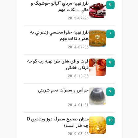
طرز تهيه مرباي آلبالو خوشرنگ و
6
عالي + نكات مهم
2015-07-25
طرز تهيه حلوا مجلسي زعفراني به
7
همراه نكات مهم
2014-07-05
فوت و فن های طرز تهیه رب گوجه
8
فرنگی خانگی
2018-10-08
خواص و مضرات تخم شربتي
9
2014-01-31
میزان صحیح مصرف دوز ویتامین D
10
چه قدر است؟
2019-05-28