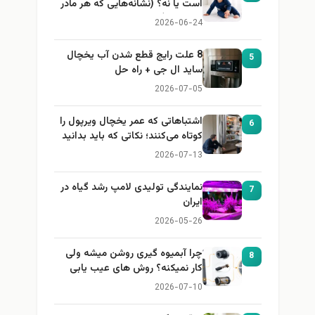
است یا نه؟ (نشانه‌هایی که هر مادر
باید بداند)
2026-06-24
8 علت رایج قطع شدن آب یخچال
5
ساید ال جی + راه حل
2026-07-05
اشتباهاتی که عمر یخچال ویرپول را
6
کوتاه می‌کنند؛ نکاتی که باید بدانید
2026-07-13
نمایندگی تولیدی لامپ رشد گیاه در
7
ایران
2026-05-26
چرا آبمیوه گیری روشن میشه ولی
8
کار نمیکنه؟ روش های عیب یابی
2026-07-10