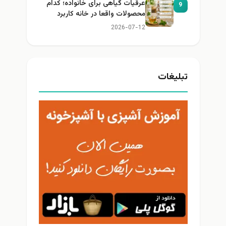
عرقیات گیاهی برای خانواده؛ کدام
9
محصولات واقعا در خانه کاربرد
دارند؟
2026-07-12
تبلیغات