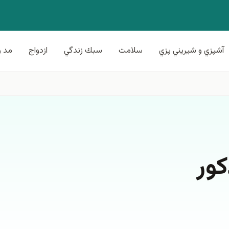
آشپزي و شيريني پزي
سلامت
سبك زندگي
ازدواج
مد و
كور