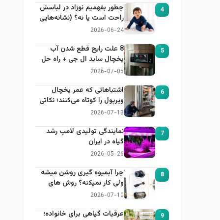
چطور بفهمیم نوزاد در لباسش
4
راحت است یا نه؟ (نشانه‌هایی
که هر مادر باید بداند)
2026-06-24
8 علت رایج قطع شدن آب
5
یخچال ساید ال جی + راه حل
2026-07-05
اشتباهاتی که عمر یخچال
6
ویرپول را کوتاه می‌کنند؛ نکاتی
که باید بدانید
2026-07-13
نمایندگی تولیدی لامپ رشد
7
گیاه در ایران
2026-05-26
چرا آبمیوه گیری روشن میشه
8
ولی کار نمیکنه؟ روش های
عیب یابی
2026-07-10
عرقیات گیاهی برای خانواده؛
9