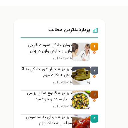
پربازدیدترین مطالب
درمان خانگی عفونت قارچی
1
واژن و خارش واژن در زنان |
راهنمای کامل، ایمن و کاربردی
2014-12-16
طرز تهيه خیار شور خانگي به 3
2
روش + نكات مهم
2015-08-16
طرز تهيه 8 نوع غذاي رژيمي
3
بسيار ساده و خوشمزه
2015-08-13
طرز تهيه مرباي به مخصوص
4
مجلسي + نكات مهم