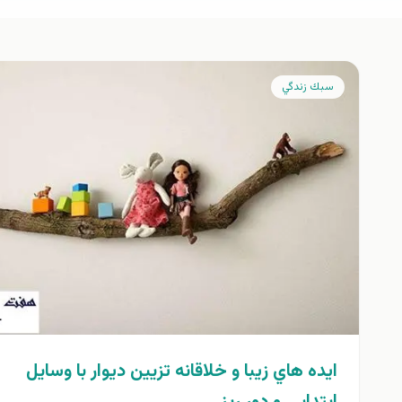
سبك زندگي
ايده هاي زيبا و خلاقانه تزيين ديوار با وسايل
ابتدايي و دور ريز