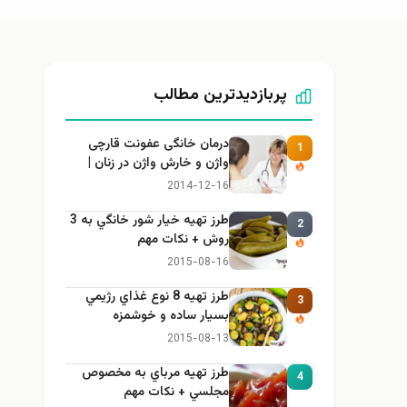
پربازدیدترین مطالب
درمان خانگی عفونت قارچی
1
واژن و خارش واژن در زنان |
راهنمای کامل، ایمن و کاربردی
2014-12-16
طرز تهيه خیار شور خانگي به 3
2
روش + نكات مهم
2015-08-16
طرز تهيه 8 نوع غذاي رژيمي
3
بسيار ساده و خوشمزه
2015-08-13
طرز تهيه مرباي به مخصوص
4
مجلسي + نكات مهم