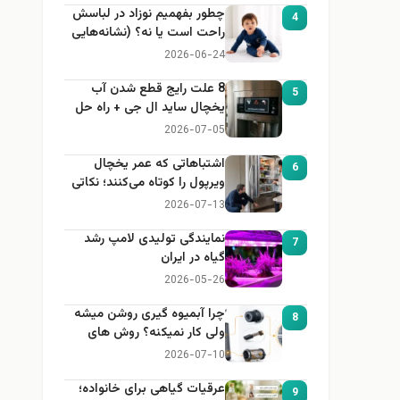
چطور بفهمیم نوزاد در لباسش
4
راحت است یا نه؟ (نشانه‌هایی
که هر مادر باید بداند)
2026-06-24
8 علت رایج قطع شدن آب
5
یخچال ساید ال جی + راه حل
2026-07-05
اشتباهاتی که عمر یخچال
6
ویرپول را کوتاه می‌کنند؛ نکاتی
که باید بدانید
2026-07-13
نمایندگی تولیدی لامپ رشد
7
گیاه در ایران
2026-05-26
چرا آبمیوه گیری روشن میشه
8
ولی کار نمیکنه؟ روش های
عیب یابی
2026-07-10
عرقیات گیاهی برای خانواده؛
9