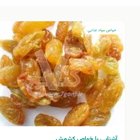
خواص مواد غذايي
آشنايي با خواص کشمش