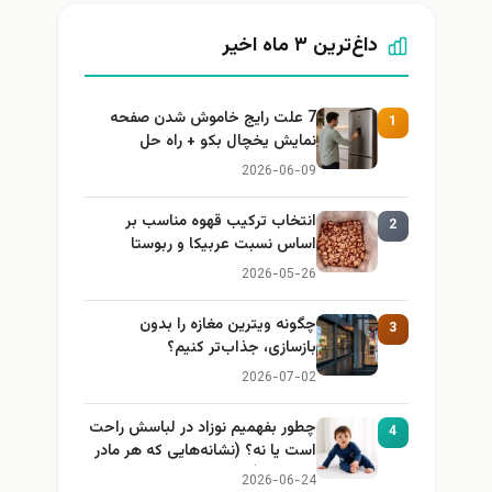
داغ‌ترین ۳ ماه اخیر
7 علت رایج خاموش شدن صفحه
1
نمایش یخچال بکو + راه حل
2026-06-09
انتخاب ترکیب قهوه مناسب بر
2
اساس نسبت عربیکا و ربوستا
2026-05-26
چگونه ویترین مغازه را بدون
3
بازسازی، جذاب‌تر کنیم؟
2026-07-02
چطور بفهمیم نوزاد در لباسش راحت
4
است یا نه؟ (نشانه‌هایی که هر مادر
باید بداند)
2026-06-24