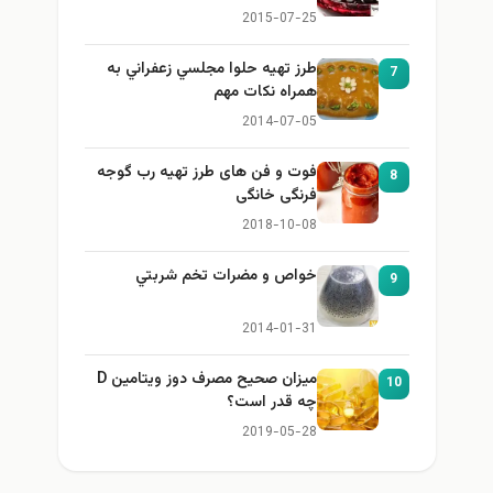
2015-07-25
طرز تهيه حلوا مجلسي زعفراني به
7
همراه نكات مهم
2014-07-05
فوت و فن های طرز تهیه رب گوجه
8
فرنگی خانگی
2018-10-08
خواص و مضرات تخم شربتي
9
2014-01-31
میزان صحیح مصرف دوز ویتامین D
10
چه قدر است؟
2019-05-28