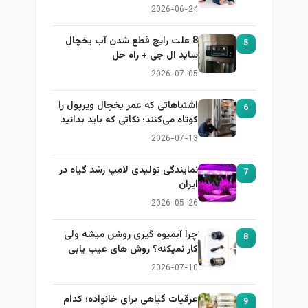
باید بداند)
2026-06-24
8 علت رایج قطع شدن آب یخچال
5
ساید ال جی + راه حل
2026-07-05
اشتباهاتی که عمر یخچال ویرپول را
6
کوتاه می‌کنند؛ نکاتی که باید بدانید
2026-07-13
نمایندگی تولیدی لامپ رشد گیاه در
7
ایران
2026-05-26
چرا آبمیوه گیری روشن میشه ولی
8
کار نمیکنه؟ روش های عیب یابی
2026-07-10
عرقیات گیاهی برای خانواده؛ کدام
9