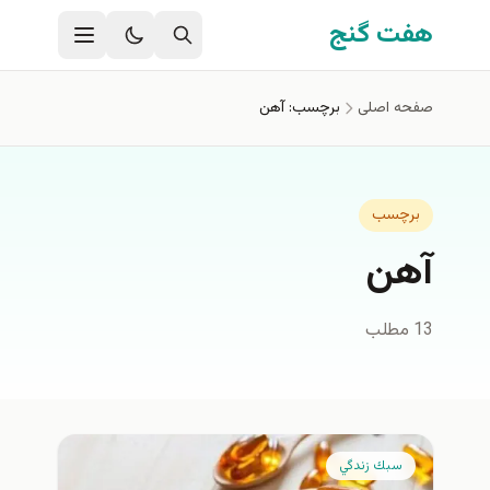
فتن به محتوای اصلی
هفت گنج
صفحه اصلی
برچسب: آهن
برچسب
آهن
13 مطلب
سبك زندگي