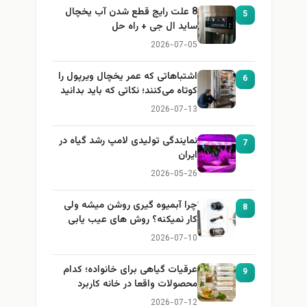
8 علت رایج قطع شدن آب یخچال
5
ساید ال جی + راه حل
2026-07-05
اشتباهاتی که عمر یخچال ویرپول را
6
کوتاه می‌کنند؛ نکاتی که باید بدانید
2026-07-13
نمایندگی تولیدی لامپ رشد گیاه در
7
ایران
2026-05-26
چرا آبمیوه گیری روشن میشه ولی
8
کار نمیکنه؟ روش های عیب یابی
2026-07-10
عرقیات گیاهی برای خانواده؛ کدام
9
محصولات واقعا در خانه کاربرد
دارند؟
2026-07-12