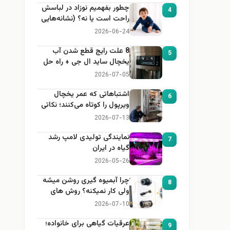
چطور بفهمیم نوزاد در لباسش
4
راحت است یا نه؟ (نشانه‌هایی
که هر مادر باید بداند)
2026-06-24
8 علت رایج قطع شدن آب
5
یخچال ساید ال جی + راه حل
2026-07-05
اشتباهاتی که عمر یخچال
6
ویرپول را کوتاه می‌کنند؛ نکاتی
که باید بدانید
2026-07-13
نمایندگی تولیدی لامپ رشد
7
گیاه در ایران
2026-05-26
چرا آبمیوه گیری روشن میشه
8
ولی کار نمیکنه؟ روش های
عیب یابی
2026-07-10
عرقیات گیاهی برای خانواده؛
9