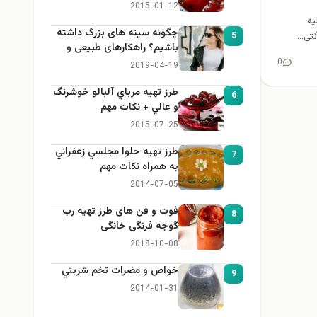
2015-01-12
يه
چگونه سینه های بزرگ داشته
ی...
5
باشیم؟ راهکارهای طبیعی و
خانگی برای بزرگ کردن سینه
0
2019-04-19
طرز تهيه مرباي آلبالو خوشرنگ
6
و عالي + نكات مهم
2015-07-25
طرز تهيه حلوا مجلسي زعفراني
7
به همراه نكات مهم
2014-07-05
فوت و فن های طرز تهیه رب
8
گوجه فرنگی خانگی
2018-10-08
خواص و مضرات تخم شربتي
9
2014-01-31