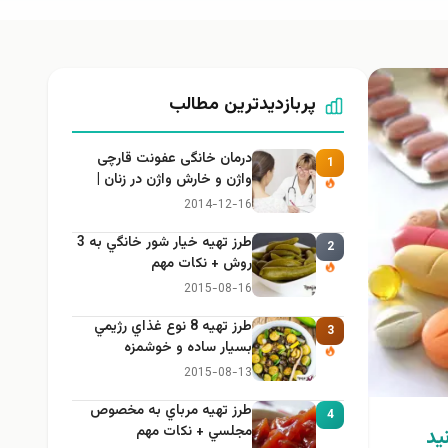
پربازدیدترین مطالب
درمان خانگی عفونت قارچی
1
واژن و خارش واژن در زنان |
راهنمای کامل، ایمن و کاربردی
2014-12-16
طرز تهيه خیار شور خانگي به 3
2
روش + نكات مهم
2015-08-16
طرز تهيه 8 نوع غذاي رژيمي
3
بسيار ساده و خوشمزه
2015-08-13
طرز تهيه مرباي به مخصوص
4
مجلسي + نكات مهم
ید