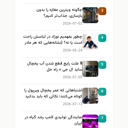
چگونه ویترین مغازه را بدون
3
بازسازی، جذاب‌تر کنیم؟
2026-07-02
چطور بفهمیم نوزاد در لباسش راحت
4
است یا نه؟ (نشانه‌هایی که هر مادر
باید بداند)
2026-06-24
8 علت رایج قطع شدن آب یخچال
5
ساید ال جی + راه حل
2026-07-05
اشتباهاتی که عمر یخچال ویرپول را
6
کوتاه می‌کنند؛ نکاتی که باید بدانید
2026-07-13
نمایندگی تولیدی لامپ رشد گیاه در
7
ایران