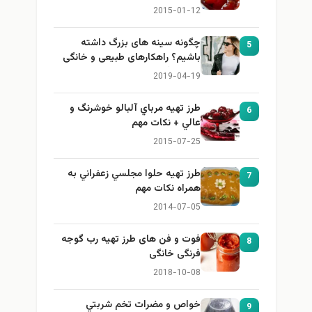
2015-01-12
چگونه سینه های بزرگ داشته
5
باشیم؟ راهکارهای طبیعی و خانگی
برای بزرگ کردن سینه
2019-04-19
طرز تهيه مرباي آلبالو خوشرنگ و
6
عالي + نكات مهم
2015-07-25
طرز تهيه حلوا مجلسي زعفراني به
7
همراه نكات مهم
2014-07-05
فوت و فن های طرز تهیه رب گوجه
8
فرنگی خانگی
2018-10-08
خواص و مضرات تخم شربتي
9