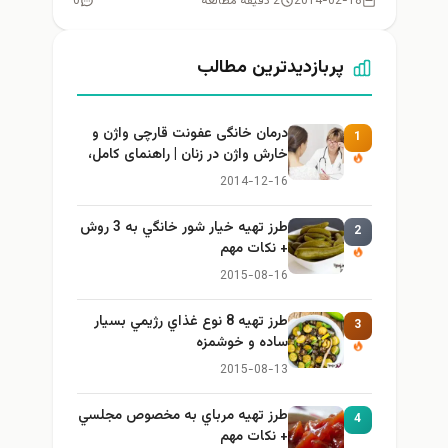
2014-02-18
2 دقیقه مطالعه
0
پربازدیدترین مطالب
درمان خانگی عفونت قارچی واژن و
1
خارش واژن در زنان | راهنمای کامل،
ایمن و کاربردی
2014-12-16
طرز تهيه خیار شور خانگي به 3 روش
2
+ نكات مهم
2015-08-16
طرز تهيه 8 نوع غذاي رژيمي بسيار
3
ساده و خوشمزه
2015-08-13
طرز تهيه مرباي به مخصوص مجلسي
4
+ نكات مهم