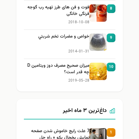
فوت و فن های طرز تهیه رب گوجه
8
فرنگی خانگی
2018-10-08
خواص و مضرات تخم شربتي
9
2014-01-31
میزان صحیح مصرف دوز ویتامین D
10
چه قدر است؟
2019-05-28
داغ‌ترین ۳ ماه اخیر
7 علت رایج خاموش شدن صفحه
1
نمایش یخچال بکو + راه حل