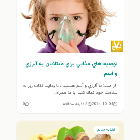
توصيه هاي غذايي براي مبتلايان به آلرژي
و آسم
اگر مبتلا به آلرژي و آسم هستيد ، با رعايت نكات زير به
سلامت خود كمك كنيد. با ما همراه...
2014-10-04
5 دقیقه مطالعه
0
تغذيه سالم