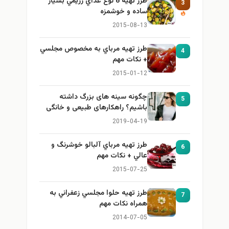
طرز تهيه 8 نوع غذاي رژيمي بسيار
3
ساده و خوشمزه
2015-08-13
طرز تهيه مرباي به مخصوص مجلسي
4
+ نكات مهم
2015-01-12
چگونه سینه های بزرگ داشته
5
باشیم؟ راهکارهای طبیعی و خانگی
برای بزرگ کردن سینه
2019-04-19
طرز تهيه مرباي آلبالو خوشرنگ و
6
عالي + نكات مهم
2015-07-25
طرز تهيه حلوا مجلسي زعفراني به
7
همراه نكات مهم
2014-07-05