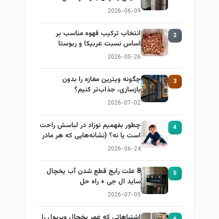
2026-06-09
انتخاب ترکیب قهوه مناسب بر
2
اساس نسبت عربیکا و ربوستا
2026-05-26
چگونه ویترین مغازه را بدون
3
بازسازی، جذاب‌تر کنیم؟
2026-07-02
چطور بفهمیم نوزاد در لباسش راحت
4
است یا نه؟ (نشانه‌هایی که هر مادر
باید بداند)
2026-06-24
8 علت رایج قطع شدن آب یخچال
5
ساید ال جی + راه حل
2026-07-05
اشتباهاتی که عمر یخچال ویرپول را