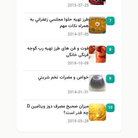
2015-07-25
طرز تهيه حلوا مجلسي زعفراني به
7
همراه نكات مهم
2014-07-05
فوت و فن های طرز تهیه رب گوجه
8
فرنگی خانگی
2018-10-08
خواص و مضرات تخم شربتي
9
2014-01-31
میزان صحیح مصرف دوز ویتامین D
10
چه قدر است؟
2019-05-28