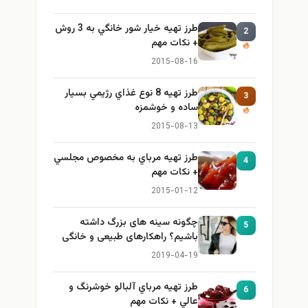
طرز تهيه خیار شور خانگي به 3 روش
2
+ نكات مهم
2015-08-16
طرز تهيه 8 نوع غذاي رژيمي بسيار
3
ساده و خوشمزه
2015-08-13
طرز تهيه مرباي به مخصوص مجلسي
4
+ نكات مهم
2015-01-12
چگونه سینه های بزرگ داشته
5
باشیم؟ راهکارهای طبیعی و خانگی
برای بزرگ کردن سینه
2019-04-19
طرز تهيه مرباي آلبالو خوشرنگ و
6
عالي + نكات مهم