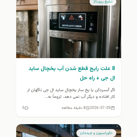
تبلیغ رپورتاژ
8 علت رایج قطع شدن آب یخچال ساید
ال جی + راه حل
اگر آبسردکن یا یخ ساز یخچال ساید ال جی ناگهان از
کار افتاده و دیگر آب نمی دهد، لزوماً به...
2026-07-05
8 دقیقه مطالعه
0
دكوراسيون و چيدمان