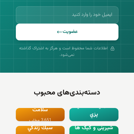
عضویت
اطلاعات شما محفوظ است و هرگز به اشتراک گذاشته
نمی‌شود.
دسته‌بندی‌های محبوب
آشپزي و شيريني
سلامت
پزي
3,651 مطلب
8,120 مطلب
شیرینی و کیک ها
سبك زندگي