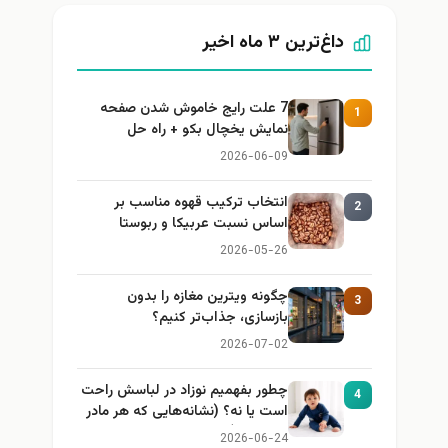
داغ‌ترین ۳ ماه اخیر
7 علت رایج خاموش شدن صفحه
1
نمایش یخچال بکو + راه حل
2026-06-09
انتخاب ترکیب قهوه مناسب بر
2
اساس نسبت عربیکا و ربوستا
2026-05-26
چگونه ویترین مغازه را بدون
3
بازسازی، جذاب‌تر کنیم؟
2026-07-02
چطور بفهمیم نوزاد در لباسش راحت
4
است یا نه؟ (نشانه‌هایی که هر مادر
باید بداند)
2026-06-24