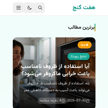
فتن به محتوای اصلی
هفت گنج
برترین مطالب
ویژه
تبلیغ رپورتاژ
آیا استفاده از ظروف نامناسب
باعث خرابی ماکروفر می‌شود؟
بله، استفاده از ظروف نامناسب در ماکروفر
می‌تواند باعث آسیب به دستگاه، کاهش عمر
قطعات و حتی ایجاد خطر آتش‌سوزی شود.
2026-07-30
4 دقیقه مطالعه
ظروف فلزی، ظروف دارای تزئینات طلایی یا