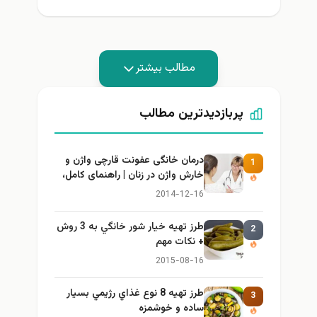
مطالب بیشتر
پربازدیدترین مطالب
درمان خانگی عفونت قارچی واژن و
1
خارش واژن در زنان | راهنمای کامل،
ایمن و کاربردی
2014-12-16
طرز تهيه خیار شور خانگي به 3 روش
2
+ نكات مهم
2015-08-16
طرز تهيه 8 نوع غذاي رژيمي بسيار
3
ساده و خوشمزه