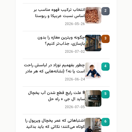
انتخاب ترکیب قهوه مناسب بر
2
اساس نسبت عربیکا و ربوستا
2026-05-26
چگونه ویترین مغازه را بدون
3
بازسازی، جذاب‌تر کنیم؟
2026-07-02
چطور بفهمیم نوزاد در لباسش راحت
4
است یا نه؟ (نشانه‌هایی که هر مادر
باید بداند)
2026-06-24
8 علت رایج قطع شدن آب یخچال
5
ساید ال جی + راه حل
2026-07-05
اشتباهاتی که عمر یخچال ویرپول را
6
کوتاه می‌کنند؛ نکاتی که باید بدانید