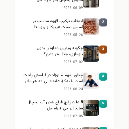
نمایش یخچال بکو + راه حل
2026-06-09
انتخاب ترکیب قهوه مناسب بر
2
اساس نسبت عربیکا و ربوستا
2026-05-26
چگونه ویترین مغازه را بدون
3
بازسازی، جذاب‌تر کنیم؟
2026-07-02
چطور بفهمیم نوزاد در لباسش راحت
4
است یا نه؟ (نشانه‌هایی که هر مادر
باید بداند)
2026-06-24
8 علت رایج قطع شدن آب یخچال
5
ساید ال جی + راه حل
2026-07-05