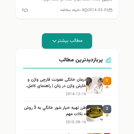
2014-03-02
4 دقیقه مطالعه
0
مطالب بیشتر
پربازدیدترین مطالب
درمان خانگی عفونت قارچی واژن و
1
خارش واژن در زنان | راهنمای کامل،
ایمن و کاربردی
2014-12-16
طرز تهيه خیار شور خانگي به 3 روش
2
+ نكات مهم
2015-08-16