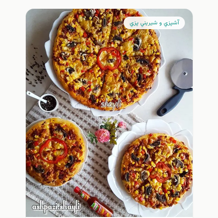
آشپزي و شيريني پزي