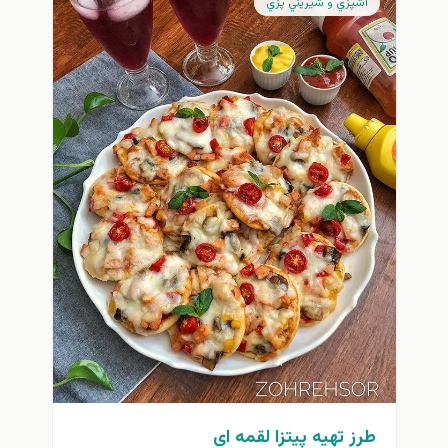
آشپزي و شيريني پزي
طرز تهیه پیتزا لقمه ای