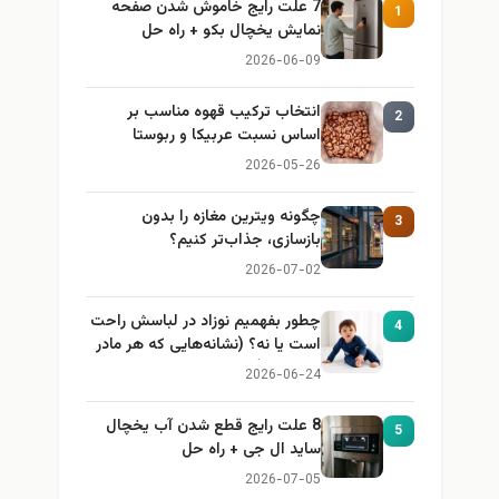
7 علت رایج خاموش شدن صفحه
1
نمایش یخچال بکو + راه حل
2026-06-09
انتخاب ترکیب قهوه مناسب بر
2
اساس نسبت عربیکا و ربوستا
2026-05-26
چگونه ویترین مغازه را بدون
3
بازسازی، جذاب‌تر کنیم؟
2026-07-02
چطور بفهمیم نوزاد در لباسش راحت
4
است یا نه؟ (نشانه‌هایی که هر مادر
باید بداند)
2026-06-24
8 علت رایج قطع شدن آب یخچال
5
ساید ال جی + راه حل
2026-07-05