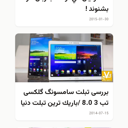
بشنوند !
2015-01-30
بررسی تبلت سامسونگ گلکسی
تب 3 8.0 /باريك ترين تبلت دنيا
+ قيمت
2014-07-15