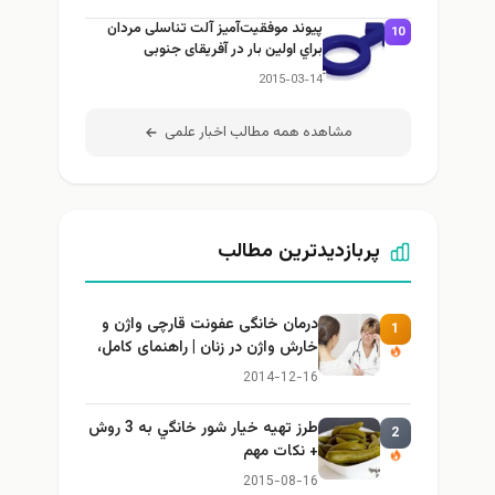
پیوند موفقیت‌آمیز آلت تناسلی مردان
10
براي اولين بار در آفریقای جنوبی
2015-03-14
مشاهده همه مطالب اخبار علمی
پربازدیدترین مطالب
درمان خانگی عفونت قارچی واژن و
1
خارش واژن در زنان | راهنمای کامل،
ایمن و کاربردی
2014-12-16
طرز تهيه خیار شور خانگي به 3 روش
2
+ نكات مهم
2015-08-16