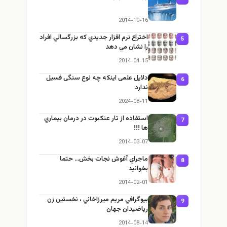
2014-10-16
اختراع نرم افزار جديدي كه بزرگسالي افراد
5
را نشان مي دهد
2014-04-15
دلایل علمی اینکه چه نوع سنگی فسیل
6
ندارد
2024-08-11
استفاده از تار عنکبوت در درمان بيماري
7
ها !!!
2014-03-07
ماجراي آغوش نجات بخش… حتما
8
بخوانيد
2014-02-01
بيوگرافي مريم ميرزاخاني ، نخستین زن
9
ریاضیدان جهان
2014-08-14