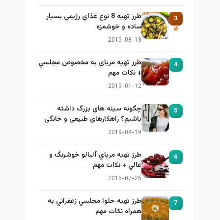
طرز تهيه 8 نوع غذاي رژيمي بسيار
3
ساده و خوشمزه
2015-08-13
طرز تهيه مرباي به مخصوص مجلسي
4
+ نكات مهم
2015-01-12
چگونه سینه های بزرگ داشته
5
باشیم؟ راهکارهای طبیعی و خانگی
برای بزرگ کردن سینه
2019-04-19
طرز تهيه مرباي آلبالو خوشرنگ و
6
عالي + نكات مهم
2015-07-25
طرز تهيه حلوا مجلسي زعفراني به
7
همراه نكات مهم