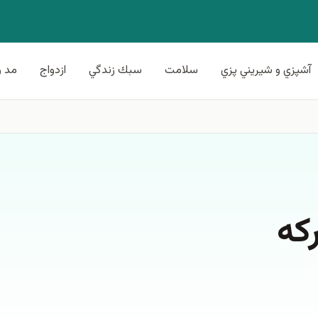
آشپزي و شيريني پزي
سلامت
سبك زندگي
ازدواج
مد و
كه