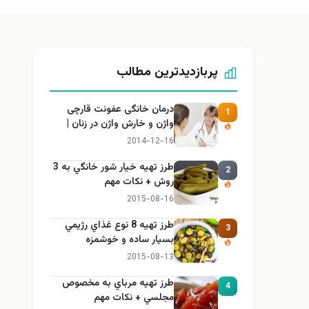
پربازدیدترین مطالب
درمان خانگی عفونت قارچی
1
واژن و خارش واژن در زنان |
راهنمای کامل، ایمن و کاربردی
2014-12-16
طرز تهيه خیار شور خانگي به 3
2
روش + نكات مهم
2015-08-16
طرز تهيه 8 نوع غذاي رژيمي
3
بسيار ساده و خوشمزه
2015-08-13
طرز تهيه مرباي به مخصوص
4
مجلسي + نكات مهم