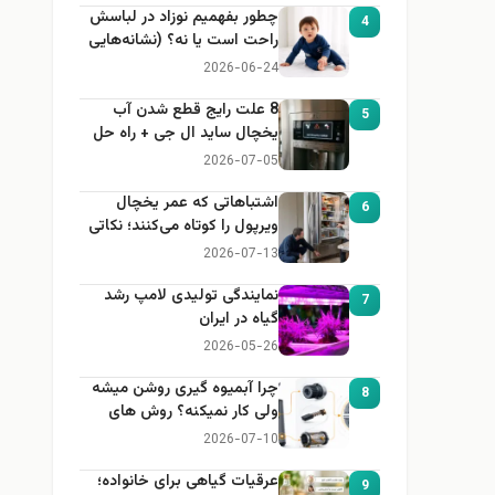
چطور بفهمیم نوزاد در لباسش
4
راحت است یا نه؟ (نشانه‌هایی
که هر مادر باید بداند)
2026-06-24
8 علت رایج قطع شدن آب
5
یخچال ساید ال جی + راه حل
2026-07-05
اشتباهاتی که عمر یخچال
6
ویرپول را کوتاه می‌کنند؛ نکاتی
که باید بدانید
2026-07-13
نمایندگی تولیدی لامپ رشد
7
گیاه در ایران
2026-05-26
چرا آبمیوه گیری روشن میشه
8
ولی کار نمیکنه؟ روش های
عیب یابی
2026-07-10
عرقیات گیاهی برای خانواده؛
9