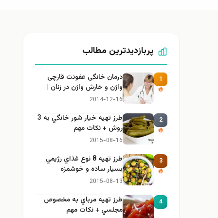
پربازدیدترین مطالب
درمان خانگی عفونت قارچی
1
واژن و خارش واژن در زنان |
راهنمای کامل، ایمن و کاربردی
2014-12-16
طرز تهيه خیار شور خانگي به 3
2
روش + نكات مهم
2015-08-16
طرز تهيه 8 نوع غذاي رژيمي
3
بسيار ساده و خوشمزه
2015-08-13
طرز تهيه مرباي به مخصوص
4
مجلسي + نكات مهم