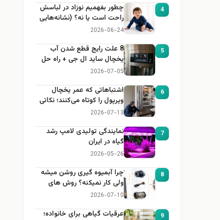
چطور بفهمیم نوزاد در لباسش
4
راحت است یا نه؟ (نشانه‌هایی
که هر مادر باید بداند)
2026-06-24
8 علت رایج قطع شدن آب
5
یخچال ساید ال جی + راه حل
2026-07-05
اشتباهاتی که عمر یخچال
6
ویرپول را کوتاه می‌کنند؛ نکاتی
که باید بدانید
2026-07-13
نمایندگی تولیدی لامپ رشد
7
گیاه در ایران
2026-05-26
چرا آبمیوه گیری روشن میشه
8
ولی کار نمیکنه؟ روش های
عیب یابی
2026-07-10
عرقیات گیاهی برای خانواده؛
9