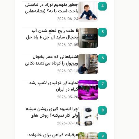
چطور بفهمیم نوزاد در لباسش
4
راحت است یا نه؟ (نشانه‌هایی
که هر مادر باید بداند)
2026-06-24
8 علت رایج قطع شدن آب
5
یخچال ساید ال جی + راه حل
2026-07-05
اشتباهاتی که عمر یخچال
6
ویرپول را کوتاه می‌کنند؛ نکاتی
که باید بدانید
2026-07-13
نمایندگی تولیدی لامپ رشد
7
گیاه در ایران
2026-05-26
چرا آبمیوه گیری روشن میشه
8
ولی کار نمیکنه؟ روش های
عیب یابی
2026-07-10
عرقیات گیاهی برای خانواده؛
9