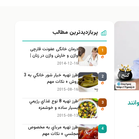
پربازدیدترین مطالب
درمان خانگی عفونت قارچی
1
واژن و خارش واژن در زنان |
راهنمای کامل، ایمن و کاربردی
2014-12-16
طرز تهيه خیار شور خانگي به 3
2
روش + نكات مهم
2015-08-16
طرز تهيه 8 نوع غذاي رژيمي
انند
3
بسيار ساده و خوشمزه
2015-08-13
طرز تهيه مرباي به مخصوص
4
مجلسي + نكات مهم